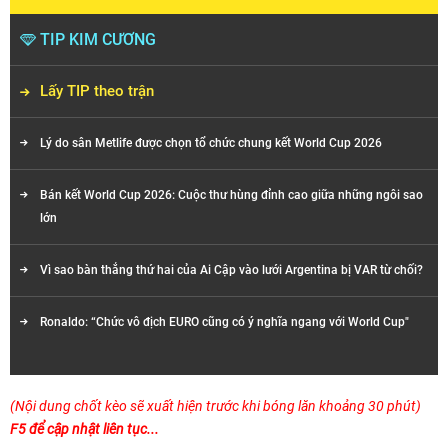
TIP KIM CƯƠNG
Lấy TIP theo trận
Lý do sân Metlife được chọn tổ chức chung kết World Cup 2026
Bán kết World Cup 2026: Cuộc thư hùng đỉnh cao giữa những ngôi sao
lớn
Vì sao bàn thắng thứ hai của Ai Cập vào lưới Argentina bị VAR từ chối?
Ronaldo: “Chức vô địch EURO cũng có ý nghĩa ngang với World Cup"
(Nội dung chốt kèo sẽ xuất hiện trước khi bóng lăn khoảng 30 phút)
F5 để cập nhật liên tục...