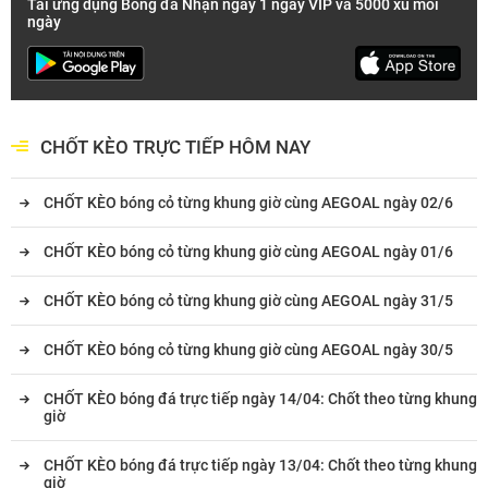
Tải ứng dụng Bóng đá Nhận ngay 1 ngày VIP và 5000 xu mỗi
ngày
CHỐT KÈO TRỰC TIẾP HÔM NAY
CHỐT KÈO bóng cỏ từng khung giờ cùng AEGOAL ngày 02/6
CHỐT KÈO bóng cỏ từng khung giờ cùng AEGOAL ngày 01/6
CHỐT KÈO bóng cỏ từng khung giờ cùng AEGOAL ngày 31/5
CHỐT KÈO bóng cỏ từng khung giờ cùng AEGOAL ngày 30/5
CHỐT KÈO bóng đá trực tiếp ngày 14/04: Chốt theo từng khung
giờ
CHỐT KÈO bóng đá trực tiếp ngày 13/04: Chốt theo từng khung
giờ