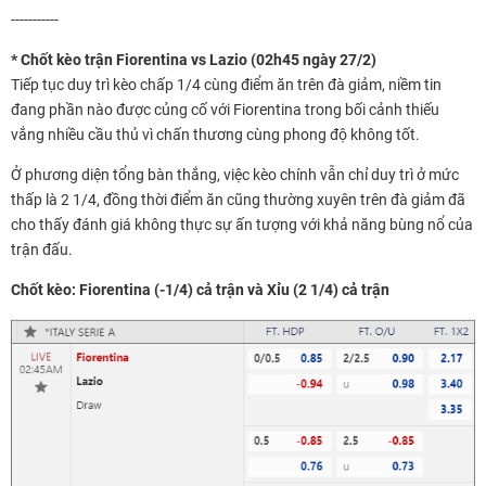
-----------
* Chốt kèo trận Fiorentina vs Lazio (02h45 ngày 27/2)
Tiếp tục duy trì kèo chấp 1/4 cùng điểm ăn trên đà giảm, niềm tin
đang phần nào được củng cố với Fiorentina trong bối cảnh thiếu
vắng nhiều cầu thủ vì chấn thương cùng phong độ không tốt.
Ở phương diện tổng bàn thắng, việc kèo chính vẫn chỉ duy trì ở mức
thấp là 2 1/4, đồng thời điểm ăn cũng thường xuyên trên đà giảm đã
cho thấy đánh giá không thực sự ấn tượng với khả năng bùng nổ của
trận đấu.
Chốt kèo: Fiorentina (-1/4) cả trận và Xỉu (2 1/4) cả trận