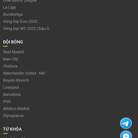
Champions League
La Liga
Bundesliga
Vòng loại Euro 2020
Vòng loại WC 2022 Châu Á
ĐỘI BÓNG
Real Madrid
Man City
Chelsea
Manchester United - MU
Bayern Munich
Liverpool
Barcelona
PSG
Atletico Madrid
Olympiakos
TỪ KHÓA