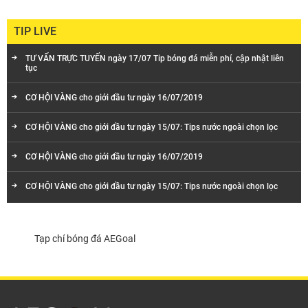
TIP LIVE
TƯ VẤN TRỰC TUYẾN ngày 17/07 Tip bóng đá miễn phí, cập nhật liên
tục
CƠ HỘI VÀNG cho giới đầu tư ngày 16/07/2019
CƠ HỘI VÀNG cho giới đầu tư ngày 15/07: Tips nước ngoài chọn lọc
CƠ HỘI VÀNG cho giới đầu tư ngày 16/07/2019
CƠ HỘI VÀNG cho giới đầu tư ngày 15/07: Tips nước ngoài chọn lọc
Tạp chí bóng đá AEGoal