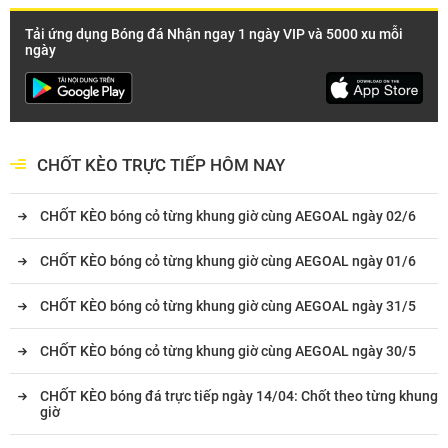
Tải ứng dụng Bóng đá Nhận ngay 1 ngày VIP và 5000 xu mỗi
ngày
CHỐT KÈO TRỰC TIẾP HÔM NAY
CHỐT KÈO bóng cỏ từng khung giờ cùng AEGOAL ngày 02/6
CHỐT KÈO bóng cỏ từng khung giờ cùng AEGOAL ngày 01/6
CHỐT KÈO bóng cỏ từng khung giờ cùng AEGOAL ngày 31/5
CHỐT KÈO bóng cỏ từng khung giờ cùng AEGOAL ngày 30/5
CHỐT KÈO bóng đá trực tiếp ngày 14/04: Chốt theo từng khung
giờ