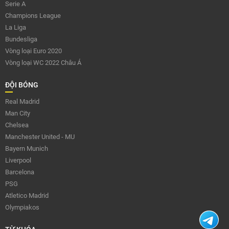
Serie A
Champions League
La Liga
Bundesliga
Vòng loại Euro 2020
Vòng loại WC 2022 Châu Á
ĐỘI BÓNG
Real Madrid
Man City
Chelsea
Manchester United - MU
Bayern Munich
Liverpool
Barcelona
PSG
Atletico Madrid
Olympiakos