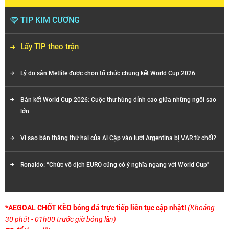
TIP KIM CƯƠNG
Lấy TIP theo trận
Lý do sân Metlife được chọn tổ chức chung kết World Cup 2026
Bán kết World Cup 2026: Cuộc thư hùng đỉnh cao giữa những ngôi sao
lớn
Vì sao bàn thắng thứ hai của Ai Cập vào lưới Argentina bị VAR từ chối?
Ronaldo: “Chức vô địch EURO cũng có ý nghĩa ngang với World Cup"
*AEGOAL CHỐT KÈO
bóng đá trực tiếp liên tục cập nhật!
(Khoảng
30 phút - 01h00 trước giờ bóng lăn)