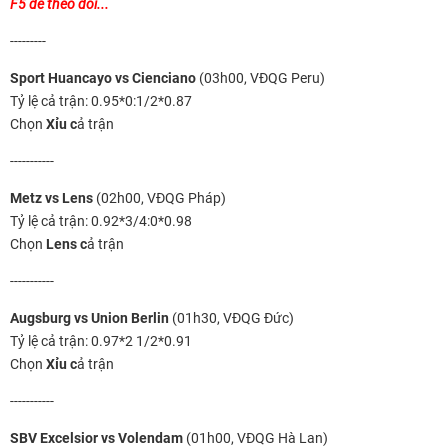
F5 để theo dõi...
---------
Sport Huancayo vs Cienciano
(03h00, VĐQG Peru)
Tỷ lệ cả trận: 0.95*0:1/2*0.87
Chọn
Xỉu
c
ả trận
-----------
Metz vs Lens
(02h00, VĐQG Pháp)
Tỷ lệ cả trận: 0.92*3/4:0*0.98
Chọn
Lens
c
ả trận
-----------
Augsburg vs Union Berlin
(01h30, VĐQG Đức)
Tỷ lệ cả trận: 0.97*2 1/2*0.91
Chọn
Xỉu
c
ả trận
-----------
SBV Excelsior vs Volendam
(01h00, VĐQG Hà Lan)