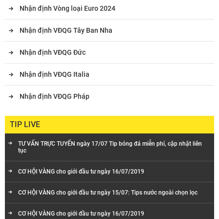
Nhận định Vòng loại Euro 2024
Nhận định VĐQG Tây Ban Nha
Nhận định VĐQG Đức
Nhận định VĐQG Italia
Nhận định VĐQG Pháp
TIP LIVE
TƯ VẤN TRỰC TUYẾN ngày 17/07 Tip bóng đá miễn phí, cập nhật liên
tục
CƠ HỘI VÀNG cho giới đầu tư ngày 16/07/2019
CƠ HỘI VÀNG cho giới đầu tư ngày 15/07: Tips nước ngoài chọn lọc
CƠ HỘI VÀNG cho giới đầu tư ngày 16/07/2019