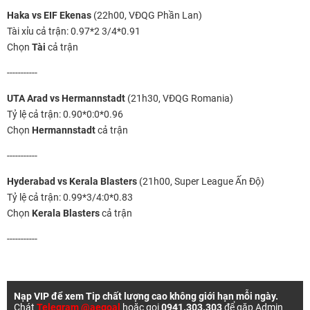
Haka vs EIF Ekenas
(22h00, VĐQG Phần Lan)
Tài xỉu cả trận: 0.97*2 3/4*0.91
Chọn
Tài
cả trận
-----------
UTA Arad vs Hermannstadt
(21h30, VĐQG Romania)
Tỷ lệ cả trận: 0.90*0:0*0.96
Chọn
Hermannstadt
cả trận
-----------
Hyderabad vs Kerala Blasters
(21h00, Super League Ấn Độ)
Tỷ lệ cả trận: 0.99*3/4:0*0.83
Chọn
Kerala Blasters
cả trận
-----------
Nạp VIP để xem Tip chất lượng cao không giới hạn mỗi ngày.
Chát
Telegram @aegoal
hoặc gọi
0941.303.303
để gặp Admin