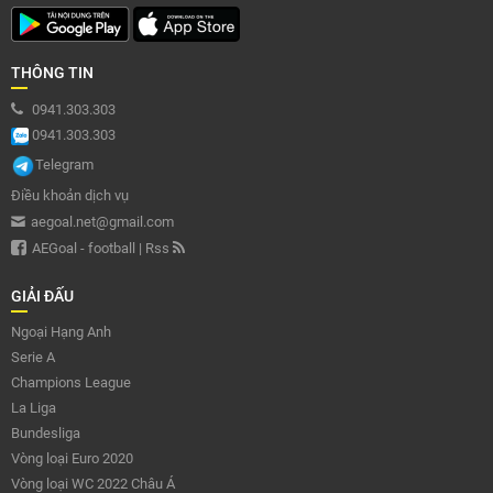
THÔNG TIN
0941.303.303
0941.303.303
Telegram
Điều khoản dịch vụ
aegoal.net@gmail.com
AEGoal - football
|
Rss
GIẢI ĐẤU
Ngoại Hạng Anh
Serie A
Champions League
La Liga
Bundesliga
Vòng loại Euro 2020
Vòng loại WC 2022 Châu Á