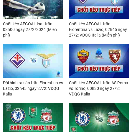
Chốt kèo AEGOAL loạt trận
Chốt kèo AEGOAL trận
03h00 ngày 27/2/2024 (Miễn
Fiorentina vs Lazio, 02h45 ngày
phí)
27/2: VĐQG Italia (Miễn phí)
Đội hình ra sân trận Fiorentina vs
Chốt kèo AEGOAL trận AS Roma
Lazio, 02h45 ngày 27/2: VĐQG
vs Torino, 00h30 ngày 27/2:
Italia
VĐQG Italia