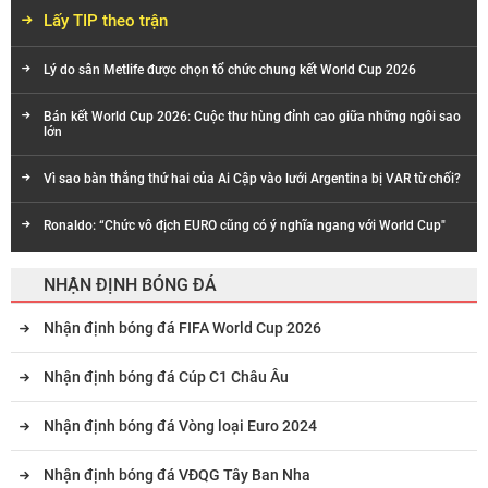
Lấy TIP theo trận
Lý do sân Metlife được chọn tổ chức chung kết World Cup 2026
Bán kết World Cup 2026: Cuộc thư hùng đỉnh cao giữa những ngôi sao
lớn
Vì sao bàn thắng thứ hai của Ai Cập vào lưới Argentina bị VAR từ chối?
Ronaldo: “Chức vô địch EURO cũng có ý nghĩa ngang với World Cup"
NHẬN ĐỊNH BÓNG ĐÁ
Nhận định bóng đá FIFA World Cup 2026
Nhận định bóng đá Cúp C1 Châu Âu
Nhận định bóng đá Vòng loại Euro 2024
Nhận định bóng đá VĐQG Tây Ban Nha