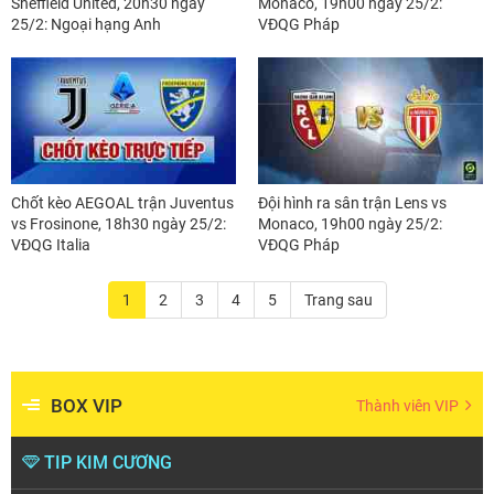
Sheffield United, 20h30 ngày
Monaco, 19h00 ngày 25/2:
25/2: Ngoại hạng Anh
VĐQG Pháp
Chốt kèo AEGOAL trận Juventus
Đội hình ra sân trận Lens vs
vs Frosinone, 18h30 ngày 25/2:
Monaco, 19h00 ngày 25/2:
VĐQG Italia
VĐQG Pháp
1
2
3
4
5
Trang sau
BOX VIP
Thành viên VIP
TIP KIM CƯƠNG