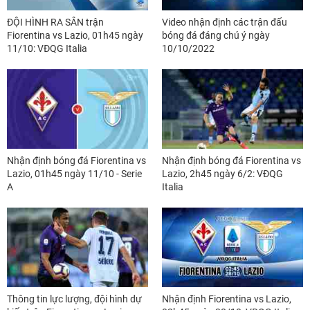
ĐỘI HÌNH RA SÂN trận
Video nhận định các trận đấu
Fiorentina vs Lazio, 01h45 ngày
bóng đá đáng chú ý ngày
11/10: VĐQG Italia
10/10/2022
Nhận định bóng đá Fiorentina vs
Nhận định bóng đá Fiorentina vs
Lazio, 01h45 ngày 11/10 - Serie
Lazio, 2h45 ngày 6/2: VĐQG
A
Italia
Thông tin lực lượng, đội hình dự
Nhận định Fiorentina vs Lazio,