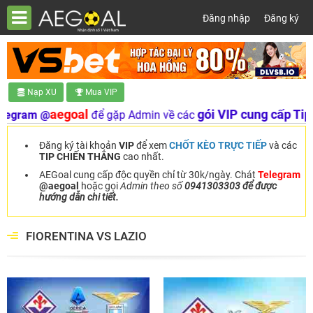
Đăng nhập
Đăng ký
Nạp XU
Mua VIP
aegoal
gói VIP cung cấp Tips c
ram @
để gặp Admin về các
Đăng ký tài khoản
VIP
để xem
CHỐT KÈO TRỰC TIẾP
và các
TIP CHIẾN THẮNG
cao nhất.
AEGoal cung cấp độc quyền chỉ từ 30k/ngày. Chát
Telegram
@aegoal
hoặc gọi
Admin theo số
0941303303 để được
hướng dẫn chi tiết.
FIORENTINA VS LAZIO