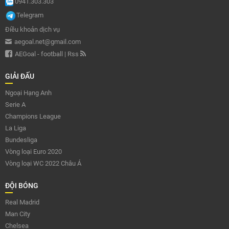
0941.303.303
Telegram
Điều khoản dịch vụ
aegoal.net@gmail.com
AEGoal - football
|
Rss
GIẢI ĐẤU
Ngoại Hạng Anh
Serie A
Champions League
La Liga
Bundesliga
Vòng loại Euro 2020
Vòng loại WC 2022 Châu Á
ĐỘI BÓNG
Real Madrid
Man City
Chelsea