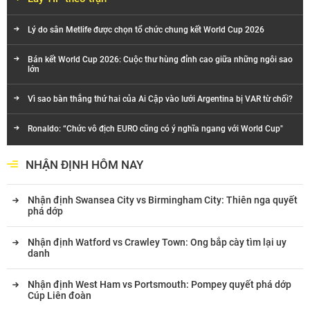
Lý do sân Metlife được chọn tổ chức chung kết World Cup 2026
Bán kết World Cup 2026: Cuộc thư hùng đỉnh cao giữa những ngôi sao
lớn
Vì sao bàn thắng thứ hai của Ai Cập vào lưới Argentina bị VAR từ chối?
Ronaldo: “Chức vô địch EURO cũng có ý nghĩa ngang với World Cup"
NHẬN ĐỊNH HÔM NAY
Nhận định Swansea City vs Birmingham City: Thiên nga quyết
phá dớp
Nhận định Watford vs Crawley Town: Ong bắp cày tìm lại uy
danh
Nhận định West Ham vs Portsmouth: Pompey quyết phá dớp
Cúp Liên đoàn