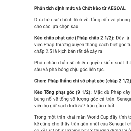
Phân tích định mức và Chốt kèo từ AEGOAL
Dựa trên sự chênh lệch về đẳng cấp và phong c
cho các lựa chọn sau:
Kèo chấp phạt góc (Pháp chấp 2 1/2):
Đây là 
việc Pháp thường xuyên thắng cách biệt góc t
chấp 2.5 là kịch bản rất dễ xảy ra.
Pháp chắc chắn sẽ chiếm quyền kiểm soát thế
sâu và phá bóng chịu góc liên tục.
Chọn: Pháp thắng chỉ số phạt góc (chấp 2 1/2)
Kèo Tổng phạt góc (9 1/2):
Mặc dù Pháp cày g
bùng nổ về tổng số lượng góc cả trận. Seneg
việc họ giữ sạch lưới 5/7 trận gần nhất.
Trong một trận khai màn World Cup đầy tính t
kê cũng cho thấy trận gần nhất của Senegal c
có kỷ luật như Ukraine hay Ý thường dừng lại 