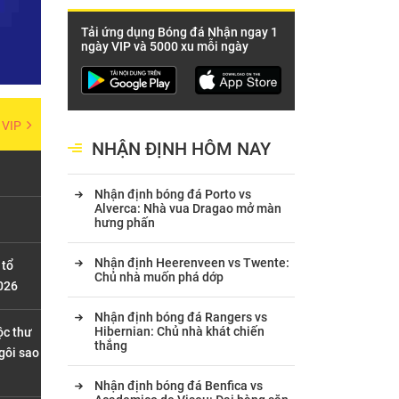
Tải ứng dụng Bóng đá Nhận ngay 1
ngày VIP và 5000 xu mỗi ngày
 VIP
NHẬN ĐỊNH HÔM NAY
Nhận định bóng đá Porto vs
Alverca: Nhà vua Dragao mở màn
hưng phấn
Nhận định Heerenveen vs Twente:
 tổ
Chủ nhà muốn phá dớp
026
Nhận định bóng đá Rangers vs
Hibernian: Chủ nhà khát chiến
ộc thư
thắng
gôi sao
Nhận định bóng đá Benfica vs