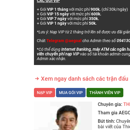
CÁC GÓI VIP
+ Gói
VIP 1 tháng
với mức phí
900k.
(chỉ 30k/ngày)
+ Gói
VIP 15 ngày
với mức phí
600k.
+ Gói
VIP 7 ngày
với mức phí
350k.
+ Gói
VIP 1 ngày
với mức phí
50k.
*Lưu ý: Nạp VIP từ 2 tháng trở lên sẽ được ưu đãi giảm
Chát
Telegram @aegoal
cho Admin theo số
0941303
*
Có thể dùng
Internet Banking, máy ATM các ngân hàn
viên chuyển phí nạp VIP
vào số tài khoản admin cung 
Admin xác nhận.
Xem ngay danh sách các trận đấu 
NẠP VIP
MUA GÓI VIP
THÀNH VIÊN VIP
Chuyên gia:
TH
Tham gia AEG
Bút tính:
Chuyên
bài viết của Th