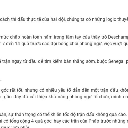
ách thi đấu thực tế của hai đội, chúng ta có những logic thuy
mức chấp hoàn toàn nằm trong tầm tay của thầy trò Deschamp
ừ 7 đến 14 quả trước các đội bóng chơi phòng ngự, việc vượt 
 trận ngay từ đầu để tìm kiếm bàn thắng sớm, buộc Senegal p
.
óc rất tốt, nhưng có nhiều yếu tố dẫn đến một trận đấu khô
al gần đây đã cải thiện khả năng phòng ngự tổ chức, minh c
oán, sự thận trọng có thể khiến tốc độ trận đấu không quá cao
hỉ có tổng cộng 4 quả góc, hay các trận của Pháp trước những 
ở mức vừa phải.