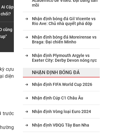
Academico de Viseu: Đại bàng săn
mồi
a Ai Cập
 chối?
Nhận định bóng đá Gil Vicente vs
Rio Ave: Chủ nhà quyết phá dớp
O cũng
Cup"
Nhận định bóng đá Moreirense vs
Braga: Đại chiến Minho
Nhận định Plymouth Argyle vs
Exeter City: Derby Devon nóng rực
 kỳ cựu
NHẬN ĐỊNH BÓNG ĐÁ
ại diện
Nhận định FIFA World Cup 2026
Nhận định Cúp C1 Châu Âu
Nhận định Vòng loại Euro 2024
8
trước
Nhận định VĐQG Tây Ban Nha
 thường