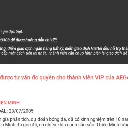
 giá đặc biệt.
303 để được hướng dẫn chi tiết.
g, điểm giao dịch ngân hàng bất kỳ, điểm giao dịch Viettel đều hỗ trợ th
cấp một cách tiện lợi nhất. Thành viên cần chụp hình biên lai giao dịch để
được tư vấn đc quyền cho thành viên VIP của AEG
IÊN MINH
OAL:
23/07/2005
 gia phân tích, dự đoán bóng đá, đã có kinh nghiệm trên 10 n
iên Minh đa góc độ, có nhiều khía cạnh sâu sắc. Thiên Minh từ