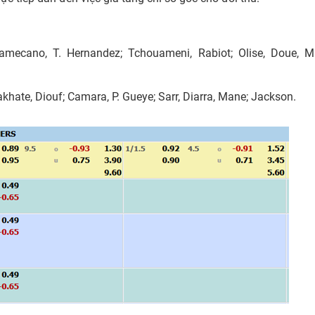
mecano, T. Hernandez; Tchouameni, Rabiot; Olise, Doue, M
akhate, Diouf; Camara, P. Gueye; Sarr, Diarra, Mane; Jackson.