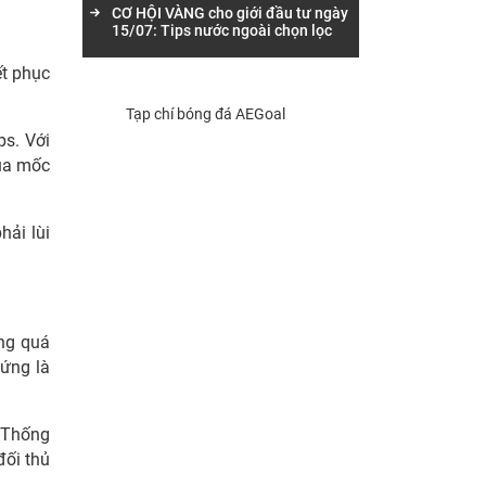
CƠ HỘI VÀNG cho giới đầu tư ngày
15/07: Tips nước ngoài chọn lọc
ết phục
Tạp chí bóng đá AEGoal
s. Với
qua mốc
hải lùi
ng quá
hứng là
. Thống
đối thủ