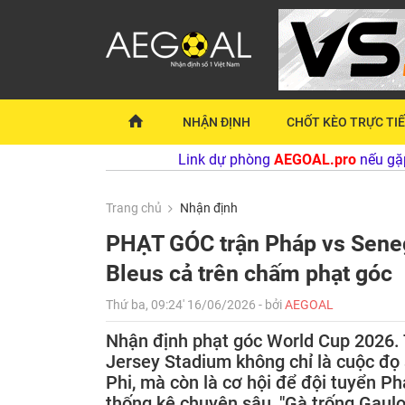
NHẬN ĐỊNH
CHỐT KÈO TRỰC TI
Link dự phòng
AEGOAL.pro
nếu gặp sự cố tr
Trang chủ
Nhận định
PHẠT GÓC trận Pháp vs Seneg
Bleus cả trên chấm phạt góc
Thứ ba, 09:24' 16/06/2026 - bởi
AEGOAL
Nhận định phạt góc World Cup 2026.
Jersey Stadium không chỉ là cuộc đọ
Phi, mà còn là cơ hội để đội tuyển P
thống kê chuyên sâu, "Gà trống Gaulo