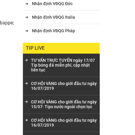
Nhận định VĐQG Đức
Nhận định VĐQG Italia
bappe;
Nhận định VĐQG Pháp
TIP LIVE
TƯ VẤN TRỰC TUYẾN ngày 17/07
Tip bóng đá miễn phí, cập nhật
liên tục
CƠ HỘI VÀNG cho giới đầu tư ngày
16/07/2019
CƠ HỘI VÀNG cho giới đầu tư ngày
15/07: Tips nước ngoài chọn lọc
CƠ HỘI VÀNG cho giới đầu tư ngày
16/07/2019