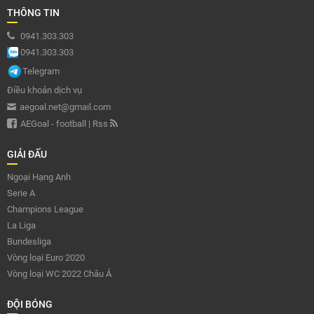
THÔNG TIN
0941.303.303
0941.303.303
Telegram
Điều khoản dịch vụ
aegoal.net@gmail.com
AEGoal - football
|
Rss
GIẢI ĐẤU
Ngoại Hạng Anh
Serie A
Champions League
La Liga
Bundesliga
Vòng loại Euro 2020
Vòng loại WC 2022 Châu Á
ĐỘI BÓNG