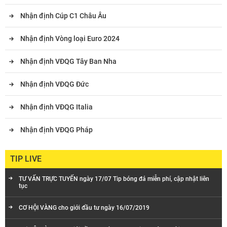
Nhận định Cúp C1 Châu Âu
Nhận định Vòng loại Euro 2024
Nhận định VĐQG Tây Ban Nha
Nhận định VĐQG Đức
Nhận định VĐQG Italia
Nhận định VĐQG Pháp
TIP LIVE
TƯ VẤN TRỰC TUYẾN ngày 17/07 Tip bóng đá miễn phí, cập nhật liên
tục
CƠ HỘI VÀNG cho giới đầu tư ngày 16/07/2019