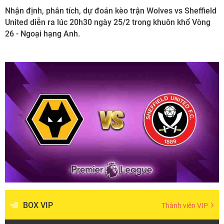
Nhận định, phân tích, dự đoán kèo trận Wolves vs Sheffield
United diễn ra lúc 20h30 ngày 25/2 trong khuôn khổ Vòng
26 - Ngoại hạng Anh.
BOX VIP
Thành viên VIP