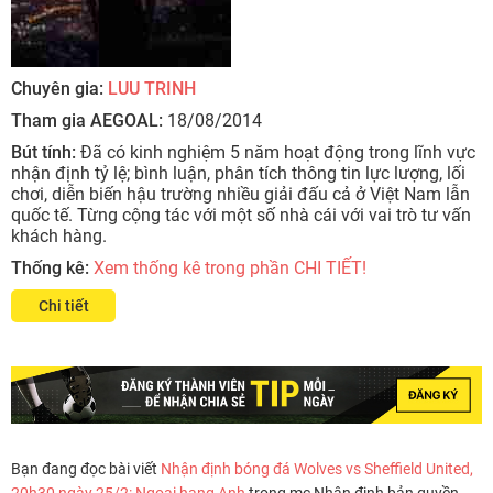
Chuyên gia:
LUU TRINH
Tham gia AEGOAL:
18/08/2014
Bút tính:
Đã có kinh nghiệm 5 năm hoạt động trong lĩnh vực
nhận định tỷ lệ; bình luận, phân tích thông tin lực lượng, lối
chơi, diễn biến hậu trường nhiều giải đấu cả ở Việt Nam lẫn
quốc tế. Từng cộng tác với một số nhà cái với vai trò tư vấn
khách hàng.
Thống kê:
Xem thống kê trong phần CHI TIẾT!
Chi tiết
Bạn đang đọc bài viết
Nhận định bóng đá Wolves vs Sheffield United,