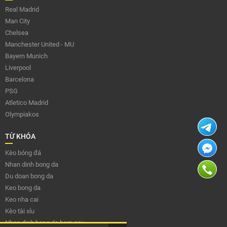
Real Madrid
Man City
Chelsea
Manchester United - MU
Bayern Munich
Liverpool
Barcelona
PSG
Atletico Madrid
Olympiakos
TỪ KHÓA
Kèo bóng đá
Nhan dinh bong da
Du doan bong da
Keo bong da
Keo nha cai
Kèo tài xỉu
Nhan dinh bong da hom nay