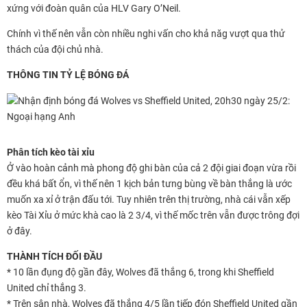
xứng với đoàn quân của HLV Gary O’Neil.
Chính vì thế nên vẫn còn nhiều nghi vấn cho khả năg vượt qua thử
thách của đội chủ nhà.
THÔNG TIN TỶ LỆ BÓNG ĐÁ
Phân tích kèo tài xỉu
Ở vào hoàn cảnh mà phong độ ghi bàn của cả 2 đội giai đoạn vừa rồi
đều khá bất ổn, vì thế nên 1 kịch bản tưng bùng về bàn thắng là ước
muốn xa xỉ ở trận đấu tới. Tuy nhiên trên thị trường, nhà cái vẫn xếp
kèo Tài Xỉu ở mức khà cao là 2 3/4, vì thế mốc trên vẫn được trông đợi
ở đây.
THÀNH TÍCH ĐỐI ĐẦU
* 10 lần đụng độ gần đây, Wolves đã thắng 6, trong khi Sheffield
United chỉ thắng 3.
* Trên sân nhà, Wolves đã thắng 4/5 lần tiếp đón Sheffield United gần