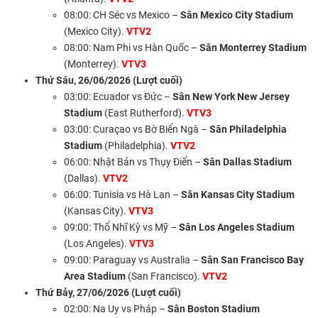
08:00: CH Séc vs Mexico –
Sân Mexico City Stadium
(Mexico City).
VTV2
08:00: Nam Phi vs Hàn Quốc –
Sân Monterrey Stadium
(Monterrey).
VTV3
Thứ Sáu, 26/06/2026 (Lượt cuối)
03:00: Ecuador vs Đức –
Sân New York New Jersey
Stadium
(East Rutherford).
VTV3
03:00: Curaçao vs Bờ Biển Ngà –
Sân Philadelphia
Stadium
(Philadelphia).
VTV2
06:00: Nhật Bản vs Thụy Điển –
Sân Dallas Stadium
(Dallas).
VTV2
06:00: Tunisia vs Hà Lan –
Sân Kansas City Stadium
(Kansas City).
VTV3
09:00: Thổ Nhĩ Kỳ vs Mỹ –
Sân Los Angeles Stadium
(Los Angeles).
VTV3
09:00: Paraguay vs Australia –
Sân San Francisco Bay
Area Stadium
(San Francisco).
VTV2
Thứ Bảy, 27/06/2026 (Lượt cuối)
02:00: Na Uy vs Pháp –
Sân Boston Stadium