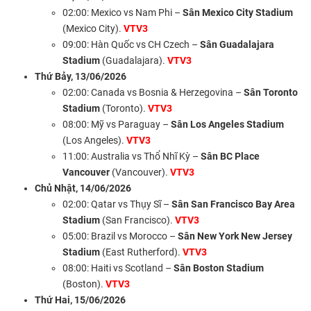
02:00: Mexico vs Nam Phi –
Sân Mexico City Stadium
(Mexico City).
VTV3
09:00: Hàn Quốc vs CH Czech –
Sân Guadalajara
Stadium
(Guadalajara).
VTV3
Thứ Bảy, 13/06/2026
02:00: Canada vs Bosnia & Herzegovina –
Sân Toronto
Stadium
(Toronto).
VTV3
08:00: Mỹ vs Paraguay –
Sân Los Angeles Stadium
(Los Angeles).
VTV3
11:00: Australia vs Thổ Nhĩ Kỳ –
Sân BC Place
Vancouver
(Vancouver).
VTV3
Chủ Nhật, 14/06/2026
02:00: Qatar vs Thụy Sĩ –
Sân San Francisco Bay Area
Stadium
(San Francisco).
VTV3
05:00: Brazil vs Morocco –
Sân New York New Jersey
Stadium
(East Rutherford).
VTV3
08:00: Haiti vs Scotland –
Sân Boston Stadium
(Boston).
VTV3
Thứ Hai, 15/06/2026