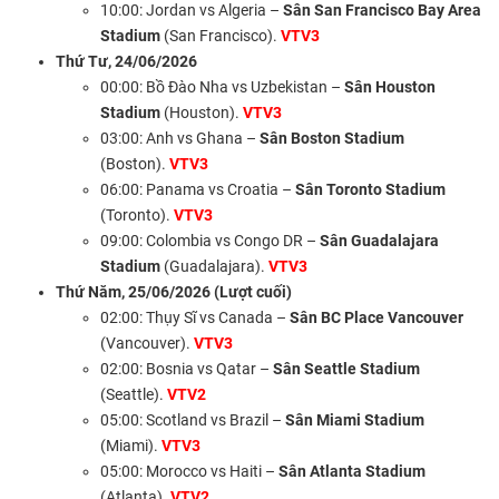
10:00: Jordan vs Algeria –
Sân San Francisco Bay Area
Stadium
(San Francisco).
VTV3
Thứ Tư, 24/06/2026
00:00: Bồ Đào Nha vs Uzbekistan –
Sân Houston
Stadium
(Houston).
VTV3
03:00: Anh vs Ghana –
Sân Boston Stadium
(Boston).
VTV3
06:00: Panama vs Croatia –
Sân Toronto Stadium
(Toronto).
VTV3
09:00: Colombia vs Congo DR –
Sân Guadalajara
Stadium
(Guadalajara).
VTV3
Thứ Năm, 25/06/2026 (Lượt cuối)
02:00: Thụy Sĩ vs Canada –
Sân BC Place Vancouver
(Vancouver).
VTV3
02:00: Bosnia vs Qatar –
Sân Seattle Stadium
(Seattle).
VTV2
05:00: Scotland vs Brazil –
Sân Miami Stadium
(Miami).
VTV3
05:00: Morocco vs Haiti –
Sân Atlanta Stadium
(Atlanta).
VTV2