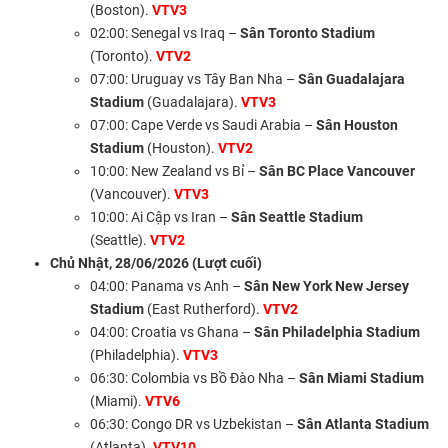
(Boston).
VTV3
02:00: Senegal vs Iraq –
Sân Toronto Stadium
(Toronto).
VTV2
07:00: Uruguay vs Tây Ban Nha –
Sân Guadalajara
Stadium
(Guadalajara).
VTV3
07:00: Cape Verde vs Saudi Arabia –
Sân Houston
Stadium
(Houston).
VTV2
10:00: New Zealand vs Bỉ –
Sân BC Place Vancouver
(Vancouver).
VTV3
10:00: Ai Cập vs Iran –
Sân Seattle Stadium
(Seattle).
VTV2
Chủ Nhật, 28/06/2026 (Lượt cuối)
04:00: Panama vs Anh –
Sân New York New Jersey
Stadium
(East Rutherford).
VTV2
04:00: Croatia vs Ghana –
Sân Philadelphia Stadium
(Philadelphia).
VTV3
06:30: Colombia vs Bồ Đào Nha –
Sân Miami Stadium
(Miami).
VTV6
06:30: Congo DR vs Uzbekistan –
Sân Atlanta Stadium
(Atlanta).
VTV10