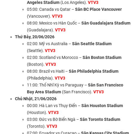
Angeles Stadium
(Los Angeles).
VTV3
05:00: Canada vs Qatar –
Sân BC Place Vancouver
(Vancouver).
VTV3
08:00: Mexico vs Hàn Quốc –
Sân Guadalajara Stadium
(Guadalajara).
VTV3
Thứ Bảy, 20/06/2026
02:00: Mỹ vs Australia –
Sân Seattle Stadium
(Seattle).
VTV3
02:00: Scotland vs Morocco –
Sân Boston Stadium
(Boston).
VTV3
08:00: Brazil vs Haiti –
Sân Philadelphia Stadium
(Philadelphia).
VTV3
11:00: Thổ Nhĩ Kỳ vs Paraguay –
Sân San Francisco
Bay Area Stadium
(San Francisco).
VTV3
Chủ Nhật, 21/06/2026
00:00: Hà Lan vs Thụy Điển –
Sân Houston Stadium
(Houston).
VTV3
03:00: Đức vs Bờ Biển Ngà –
Sân Toronto Stadium
(Toronto).
VTV3
07:00: Ecuador vs Curaçao –
Sân Kansas City Stadium