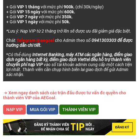
+ Gói
VIP 1 tháng
với mức phí
900k.
(chỉ 30k/ngày)
+ Gói
VIP 15 ngày
với mức phí
600k.
+ Gói
VIP 7 ngày
với mức phí
350k.
+ Gói
VIP 1 ngày
với mức phí
50k.
*Lưu ý: Nạp VIP từ 2 tháng trở lên sẽ được ưu đãi giảm giá đặc biệt.
Chát
Telegram @aegoal
cho Admin theo số
0941303303 để được
hướng dẫn chi tiết.
*
Có thể dùng
Internet Banking, máy ATM các ngân hàng, điểm giao
dịch ngân hàng bất kỳ, điểm giao dịch Viettel đều hỗ trợ thành viên
chuyển phí nạp VIP
vào số tài khoản admin cung cấp một cách tiện
lợi nhất. Thành viên cần chụp hình biên lai giao dịch để gửi Admin
xác nhận.
Xem ngay danh sách các trận đấu được tư vấn đc quyền cho
thành viên VIP của AEGoal.
NẠP VIP
MUA GÓI VIP
THÀNH VIÊN VIP