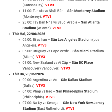
(Kansas City).
VTV3
11:00: Tunisia vs Nhật Bản –
Sân Monterrey Stadium
(Monterrey).
VTV3
23:00: Tây Ban Nha vs Saudi Arabia –
Sân Atlanta
Stadium
(Atlanta).
VTV3
Thứ Hai, 22/06/2026
02:00: Bỉ vs Iran –
Sân Los Angeles Stadium
(Los
Angeles).
VTV3
05:00: Uruguay vs Cape Verde –
Sân Miami Stadium
(Miami).
VTV3
08:00: New Zealand vs Ai Cập –
Sân BC Place
Vancouver
(Vancouver).
VTV3
Thứ Ba, 23/06/2026
00:00: Argentina vs Áo –
Sân Dallas Stadium
(Dallas).
VTV3
04:00: Pháp vs Iraq –
Sân Philadelphia Stadium
(Philadelphia).
VTV3
07:00: Na Uy vs Senegal –
Sân New York New Jersey
Stadium
(East Rutherford).
VTV3