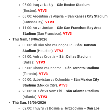
05:00: Iraq vs Na Uy –
Sân Boston Stadium
(Boston).
VTV3
08:00: Argentina vs Algeria –
Sân Kansas City Stadium
(Kansas City).
VTV3
11:00: Áo vs Jordan –
Sân San Francisco Bay Area
Stadium
(San Francisco).
VTV3
Thứ Năm, 18/06/2026
00:00: Bồ Đào Nha vs Congo DR –
Sân Houston
Stadium
(Houston).
VTV3
03:00: Anh vs Croatia –
Sân Dallas Stadium
(Dallas).
VTV3
06:00: Ghana vs Panama –
Sân Toronto Stadium
(Toronto).
VTV3
09:00: Uzbekistan vs Colombia –
Sân Mexico City
Stadium
(Mexico City).
VTV3
23:00: CH Séc vs Nam Phi –
Sân Atlanta Stadium
(Atlanta).
VTV3
Thứ Sáu, 19/06/2026
02:00: Thụy Sĩ vs Bosnia & Herzegovina –
Sân Los