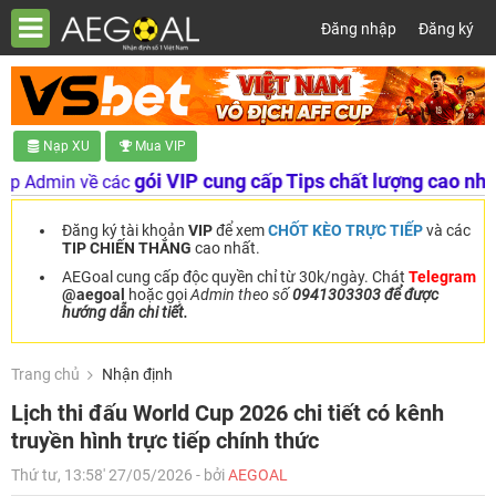
Đăng nhập
Đăng ký
Nạp XU
Mua VIP
gói VIP cung cấp Tips chất lượng cao nhất
n về các
. Nạp 
Đăng ký tài khoản
VIP
để xem
CHỐT KÈO TRỰC TIẾP
và các
TIP CHIẾN THẮNG
cao nhất.
AEGoal cung cấp độc quyền chỉ từ 30k/ngày. Chát
Telegram
@aegoal
hoặc gọi
Admin theo số
0941303303 để được
hướng dẫn chi tiết.
Trang chủ
Nhận định
Lịch thi đấu World Cup 2026 chi tiết có kênh
truyền hình trực tiếp chính thức
Thứ tư, 13:58' 27/05/2026 - bởi
AEGOAL