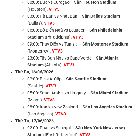
00:00: Đức vs Curaçao –
Sân Houston Stadium
(Houston).
VTV3
03:00: Hà Lan vs Nhật Bản –
Sân Dallas Stadium
(Dallas).
VTV3
06:00: Bờ Biển Ngà vs Ecuador –
Sân Philadelphia
Stadium
(Philadelphia).
VTV3
09:00: Thụy Điển vs Tunisia –
Sân Monterrey Stadium
(Monterrey).
VTV3
23:00: Tây Ban Nha vs Cape Verde –
Sân Atlanta
Stadium
(Atlanta).
VTV3
Thứ Ba, 16/06/2026
02:00: Bỉ vs Ai Cập –
Sân Seattle Stadium
(Seattle).
VTV3
05:00: Saudi Arabia vs Uruguay –
Sân Miami Stadium
(Miami).
VTV3
08:00: Iran vs New Zealand –
Sân Los Angeles Stadium
(Los Angeles).
VTV3
Thứ Tư, 17/06/2026
02:00: Pháp vs Senegal –
Sân New York New Jersey
Stadium
(East Rutherford).
VTV3