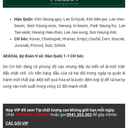
Hàn Quốc:
Kim Seung-gyu; Lee Gi-hyuk, Kim Min-jae, Lee Han-
beom; Seol Young-woo, Hwang In-beom, Paik Seung-ho, Lee
Tae-seok; Hwang Hee-chan, Lee Jae-sung; Son Heung-min.
CH Séc:
Kovar; Chaloupek, Hranac, Krejci; Coufal, Cerv, Soucek,
Jurasek; Provod, Sulc; Schick.
AEGOAL dự đoán tỉ số: Hàn Quốc 1-1 CH Séc
Dù CH Séc đang có phong độ cao nhưng đây dự kiến sẽ là một trận
đấu chặt chẽ. Ưu tiên hàng đầu của cả hai đội trong ngày ra quân là
tránh một thất bại. Một kết quả hòa sẽ là bước đệm hợp lý để cả hai hy
vọng vào một suất trong vòng 32 đội mạnh nhất.
Nạp VIP để xem Tip chất lượng cao không giới hạn mỗi ngày.
Chát
Telegram @aegoal
hoặc gọi
0941.303.303
để gặp Admin
CÁC GÓI VIP