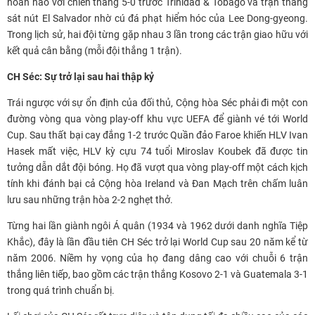
hoàn hảo với chiến thắng 5-0 trước Trinidad & Tobago và trận thắng
sát nút El Salvador nhờ cú đá phạt hiểm hóc của Lee Dong-gyeong.
Trong lịch sử, hai đội từng gặp nhau 3 lần trong các trận giao hữu với
kết quả cân bằng (mỗi đội thắng 1 trận).
CH Séc: Sự trở lại sau hai thập kỷ
Trái ngược với sự ổn định của đối thủ, Cộng hòa Séc phải đi một con
đường vòng qua vòng play-off khu vực UEFA để giành vé tới World
Cup. Sau thất bại cay đắng 1-2 trước Quần đảo Faroe khiến HLV Ivan
Hasek mất việc, HLV kỳ cựu 74 tuổi Miroslav Koubek đã được tin
tưởng dẫn dắt đội bóng. Họ đã vượt qua vòng play-off một cách kịch
tính khi đánh bại cả Cộng hòa Ireland và Đan Mạch trên chấm luân
lưu sau những trận hòa 2-2 nghẹt thở.
Từng hai lần giành ngôi Á quân (1934 và 1962 dưới danh nghĩa Tiệp
Khắc), đây là lần đầu tiên CH Séc trở lại World Cup sau 20 năm kể từ
năm 2006. Niềm hy vọng của họ đang dâng cao với chuỗi 6 trận
thắng liên tiếp, bao gồm các trận thắng Kosovo 2-1 và Guatemala 3-1
trong quá trình chuẩn bị.