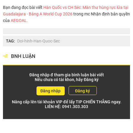
Bạn đang đọc bài viết
Hàn Quốc vs CH Séc: Màn thư hùng rực lửa tại
Guadalajara - Bảng A World Cup 2026
trong mc Nhận định bản quyền
của
AEGOAL.
TAG:
Doi-hinh-Han-Quoc-Sec
BNH LUẬN
Đăng nhập đ tham gia bình luận bài viết
Nếu chưa có tài khon, hãy Đăng ký
Đăng nhập
Đăng ký
Nâng cấp lên tài khoản VIP để lấy TIP CHIẾN THẮNG ngay.
LIÊN HỆ:
0941.303.303