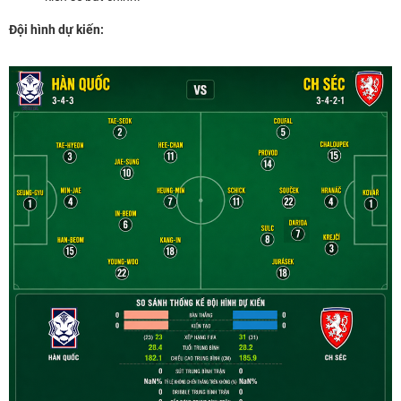
Đội hình dự kiến: