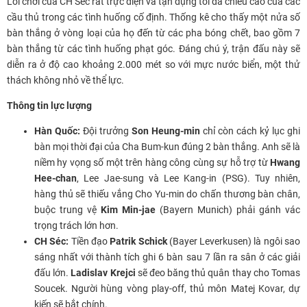
Lối chơi của CH Séc rất trực diện và tận dụng tối đa chiều cao của các
cầu thủ trong các tình huống cố định. Thống kê cho thấy một nửa số
bàn thắng ở vòng loại của họ đến từ các pha bóng chết, bao gồm 7
bàn thắng từ các tình huống phạt góc. Đáng chú ý, trận đấu này sẽ
diễn ra ở độ cao khoảng 2.000 mét so với mực nước biển, một thử
thách không nhỏ về thể lực.
Thông tin lực lượng
Hàn Quốc:
Đội trưởng
Son Heung-min
chỉ còn cách kỷ lục ghi
bàn mọi thời đại của Cha Bum-kun đúng 2 bàn thắng. Anh sẽ là
niềm hy vọng số một trên hàng công cùng sự hỗ trợ từ
Hwang
Hee-chan
, Lee Jae-sung và Lee Kang-in (PSG). Tuy nhiên,
hàng thủ sẽ thiếu vắng Cho Yu-min do chấn thương bàn chân,
buộc trung vệ
Kim Min-jae
(Bayern Munich) phải gánh vác
trọng trách lớn hơn.
CH Séc:
Tiền đạo
Patrik Schick
(Bayer Leverkusen) là ngôi sao
sáng nhất với thành tích ghi 6 bàn sau 7 lần ra sân ở các giải
đấu lớn.
Ladislav Krejci
sẽ đeo băng thủ quân thay cho Tomas
Soucek. Người hùng vòng play-off, thủ môn Matej Kovar, dự
kiến sẽ bắt chính.