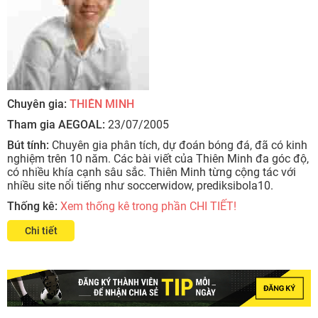
Chuyên gia:
THIÊN MINH
Tham gia AEGOAL:
23/07/2005
Bút tính:
Chuyên gia phân tích, dự đoán bóng đá, đã có kinh
nghiệm trên 10 năm. Các bài viết của Thiên Minh đa góc độ,
có nhiều khía cạnh sâu sắc. Thiên Minh từng cộng tác với
nhiều site nổi tiếng như soccerwidow, prediksibola10.
Thống kê:
Xem thống kê trong phần CHI TIẾT!
Chi tiết