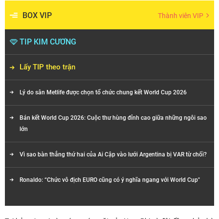
BOX VIP
Thành viên VIP
TIP KIM CƯƠNG
Lấy TIP theo trận
Lý do sân Metlife được chọn tổ chức chung kết World Cup 2026
Bán kết World Cup 2026: Cuộc thư hùng đỉnh cao giữa những ngôi sao
lớn
Vì sao bàn thắng thứ hai của Ai Cập vào lưới Argentina bị VAR từ chối?
Ronaldo: “Chức vô địch EURO cũng có ý nghĩa ngang với World Cup"