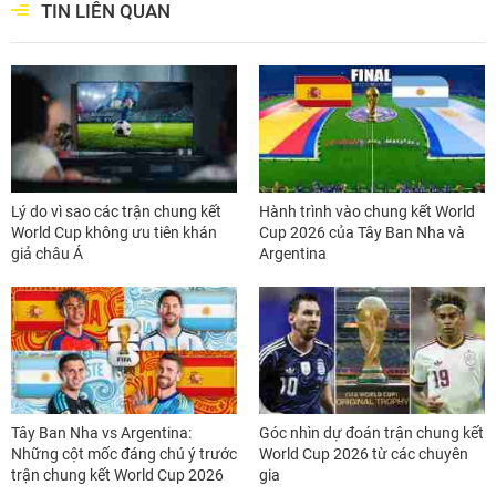
TIN LIÊN QUAN
Lý do vì sao các trận chung kết
Hành trình vào chung kết World
World Cup không ưu tiên khán
Cup 2026 của Tây Ban Nha và
giả châu Á
Argentina
Tây Ban Nha vs Argentina:
Góc nhìn dự đoán trận chung kết
Những cột mốc đáng chú ý trước
World Cup 2026 từ các chuyên
trận chung kết World Cup 2026
gia