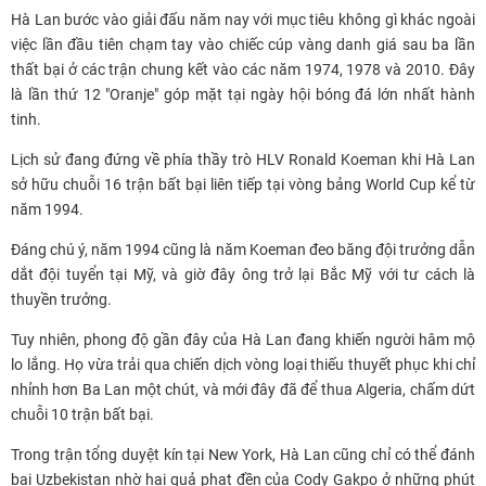
Hà Lan bước vào giải đấu năm nay với mục tiêu không gì khác ngoài
việc lần đầu tiên chạm tay vào chiếc cúp vàng danh giá sau ba lần
thất bại ở các trận chung kết vào các năm 1974, 1978 và 2010. Đây
là lần thứ 12 "Oranje" góp mặt tại ngày hội bóng đá lớn nhất hành
tinh.
Lịch sử đang đứng về phía thầy trò HLV Ronald Koeman khi Hà Lan
sở hữu chuỗi 16 trận bất bại liên tiếp tại vòng bảng World Cup kể từ
năm 1994.
Đáng chú ý, năm 1994 cũng là năm Koeman đeo băng đội trưởng dẫn
dắt đội tuyển tại Mỹ, và giờ đây ông trở lại Bắc Mỹ với tư cách là
thuyền trưởng.
Tuy nhiên, phong độ gần đây của Hà Lan đang khiến người hâm mộ
lo lắng. Họ vừa trải qua chiến dịch vòng loại thiếu thuyết phục khi chỉ
nhỉnh hơn Ba Lan một chút, và mới đây đã để thua Algeria, chấm dứt
chuỗi 10 trận bất bại.
Trong trận tổng duyệt kín tại New York, Hà Lan cũng chỉ có thể đánh
bại Uzbekistan nhờ hai quả phạt đền của Cody Gakpo ở những phút