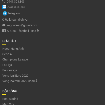
0941.303.303
0941.303.303
Telegram
Điều khoản dịch vụ
aegoal.net@gmail.com
AEGoal - football
|
Rss
GIẢI ĐẤU
Ngoại Hạng Anh
Serie A
Champions League
La Liga
Bundesliga
Vòng loại Euro 2020
Vòng loại WC 2022 Châu Á
ĐỘI BÓNG
Real Madrid
Man City