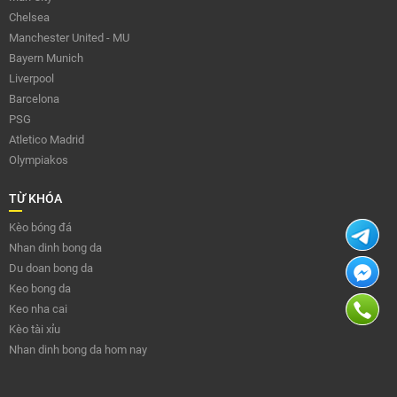
Chelsea
Manchester United - MU
Bayern Munich
Liverpool
Barcelona
PSG
Atletico Madrid
Olympiakos
TỪ KHÓA
Kèo bóng đá
Nhan dinh bong da
Du doan bong da
Keo bong da
Keo nha cai
Kèo tài xỉu
Nhan dinh bong da hom nay