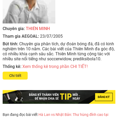
Chuyên gia:
THIÊN MINH
Tham gia AEGOAL:
23/07/2005
Bút tính:
Chuyên gia phân tích, dự đoán bóng đá, đã có kinh
nghiệm trên 10 năm. Các bài viết của Thiên Minh đa góc độ,
có nhiều khía cạnh sâu sắc. Thiên Minh từng cộng tác với
nhiều site nổi tiếng như soccerwidow, prediksibola10.
Thống kê:
Xem thống kê trong phần CHI TIẾT!
Chi tiết
Bạn đang đọc bài viết
Hà Lan vs Nhật Bản: Thư hùng đỉnh cao tại