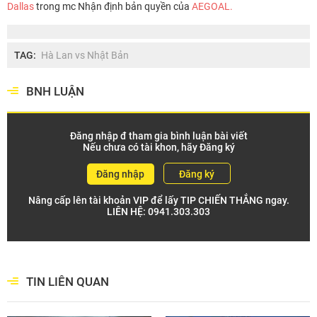
Dallas
trong mc Nhận định bản quyền của
AEGOAL.
TAG:
Hà Lan vs Nhật Bản
BNH LUẬN
Đăng nhập đ tham gia bình luận bài viết
Nếu chưa có tài khon, hãy Đăng ký
Đăng nhập
Đăng ký
Nâng cấp lên tài khoản VIP để lấy TIP CHIẾN THẮNG ngay.
LIÊN HỆ:
0941.303.303
TIN LIÊN QUAN