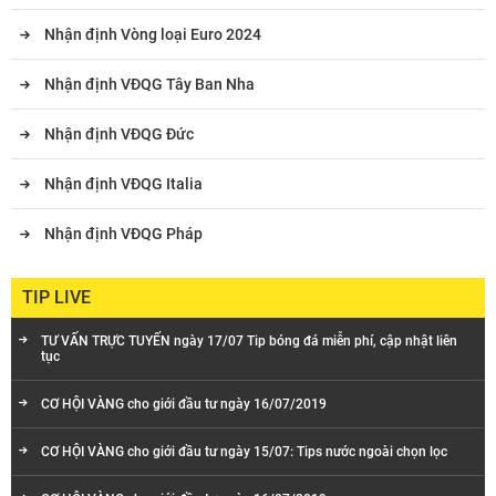
Nhận định Vòng loại Euro 2024
Nhận định VĐQG Tây Ban Nha
Nhận định VĐQG Đức
Nhận định VĐQG Italia
Nhận định VĐQG Pháp
TIP LIVE
TƯ VẤN TRỰC TUYẾN ngày 17/07 Tip bóng đá miễn phí, cập nhật liên
tục
CƠ HỘI VÀNG cho giới đầu tư ngày 16/07/2019
CƠ HỘI VÀNG cho giới đầu tư ngày 15/07: Tips nước ngoài chọn lọc