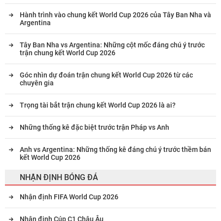
Hành trình vào chung kết World Cup 2026 của Tây Ban Nha và
Argentina
Tây Ban Nha vs Argentina: Những cột mốc đáng chú ý trước
trận chung kết World Cup 2026
Góc nhìn dự đoán trận chung kết World Cup 2026 từ các
chuyên gia
Trọng tài bắt trận chung kết World Cup 2026 là ai?
Những thống kê đặc biệt trước trận Pháp vs Anh
Anh vs Argentina: Những thống kê đáng chú ý trước thềm bán
kết World Cup 2026
NHẬN ĐỊNH BÓNG ĐÁ
Nhận định FIFA World Cup 2026
Nhận định Cúp C1 Châu Âu