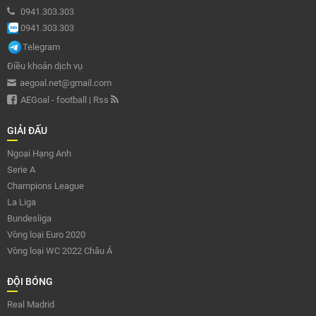
0941.303.303
0941.303.303
Telegram
Điều khoản dịch vụ
aegoal.net@gmail.com
AEGoal - football
|
Rss
GIẢI ĐẤU
Ngoại Hạng Anh
Serie A
Champions League
La Liga
Bundesliga
Vòng loại Euro 2020
Vòng loại WC 2022 Châu Á
ĐỘI BÓNG
Real Madrid