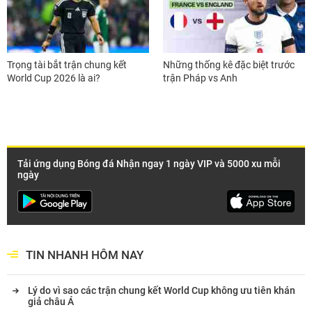
Trọng tài bắt trận chung kết
Những thống kê đặc biệt trước
World Cup 2026 là ai?
trận Pháp vs Anh
Tải ứng dụng Bóng đá Nhận ngay 1 ngày VIP và 5000 xu mỗi
ngày
TIN NHANH HÔM NAY
Lý do vì sao các trận chung kết World Cup không ưu tiên khán
giả châu Á