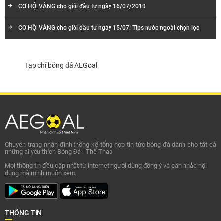
CƠ HỘI VÀNG cho giới đầu tư ngày 16/07/2019
CƠ HỘI VÀNG cho giới đầu tư ngày 15/07: Tips nước ngoài chọn lọc
Tạp chí bóng đá AEGoal
Chuyên trang nhận định thống kế tổng hợp tin tức bóng đá dành cho tất cả
những ai yêu thích Bóng Đá - Thể Thao
Mọi thông tin đều cập nhật từ internet người dùng đồng ý và cân nhắc nội
dụng mà minh muốn xem.
THÔNG TIN