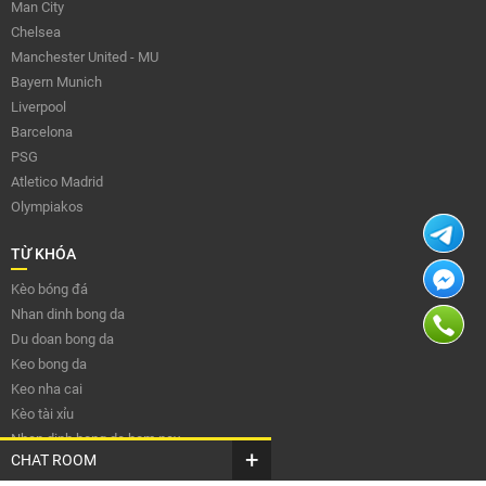
Man City
Chelsea
Manchester United - MU
Bayern Munich
Liverpool
Barcelona
PSG
Atletico Madrid
Olympiakos
TỪ KHÓA
Kèo bóng đá
Nhan dinh bong da
Du doan bong da
Keo bong da
Keo nha cai
Kèo tài xỉu
Nhan dinh bong da hom nay
CHAT ROOM
Xem thêm