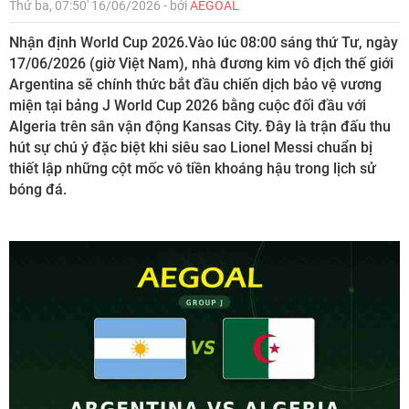
Thứ ba, 07:50' 16/06/2026 - bởi
AEGOAL
Nhận định World Cup 2026.Vào lúc 08:00 sáng thứ Tư, ngày
17/06/2026 (giờ Việt Nam), nhà đương kim vô địch thế giới
Argentina sẽ chính thức bắt đầu chiến dịch bảo vệ vương
miện tại bảng J World Cup 2026 bằng cuộc đối đầu với
Algeria trên sân vận động Kansas City. Đây là trận đấu thu
hút sự chú ý đặc biệt khi siêu sao Lionel Messi chuẩn bị
thiết lập những cột mốc vô tiền khoáng hậu trong lịch sử
bóng đá.