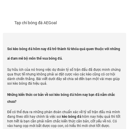
Tạp chí bóng đá AEGoal
Soi kèo bóng đá hôm nay đã trở thành từ khóa quá quen thuộc với những
ai đam mê bộ môn thể vua bóng đá.
Sự hữu ích của nó trong việc dự đoán tỷ số trận đấu đã được minh chứng
qua thực tế nhưng không phải ai đặt cược vào các kèo cũng có cơ hội
dành chiến thắng. Bài viết dưới đây sẽ chia sẻ đến bạn một vài mẹo giúp
soi kèo bóng đá hiệu quả.
Những kiến thức cơ bản về soi kèo bóng đá hôm nay bạn đã nắm chắc
chưa?
Để có thể đưa ra những phán đoán chuẩn xác về tỷ số trận đấu mà mình
đang theo dõi hay chính là việc soi
kèo bóng đá
hôm nay hiệu quả thì tốt
hơn hết là bạn cần phải nắm chắc kiến thức căn bản, cốt yếu về nó. Có
vào hang cọp mới bắt được cọp con, có hiểu thì mới chơi tốt được.