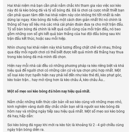
Hai khái niệm mà bạn cần phải nắm chắc khi tham gia vào việc soi kèo
này đó là kèo bóng đá và tỷ số bóng đá. Đã là chơi cá cược nhất thiết bạn
cần phải quan tâm đến hai khái niệm này còn không thì tốt nhất là nên
dừng lại ngay. Kèo bóng đá hiểu một cách đơn giản nhất thì nó chính là
thông số hay số liệu mà các nhà cái phán đoán đưa ra cho một trận đấu.
Tỷ số bàn bóng đá chính là kết quả cuối cùng của mỗi trận đấu, nó bao
gồm những con số ghi kết quả bàn thắng của hai đội đấu bóng sau khi
trận đấu kết thúc, hoặc sau mỗi hiệp.
Nhìn chung hai khái niệm này khá tương đồng chặt chẽ với nhau, thông
qua đây mỗi người chơi có thể biết được kết quả mình đã thắng hay thua
trong kèo bóng đá mà mình đã chọn.
Hiện nay mỗi nhà cái đều có những phương pháp ra kèo riêng biệt và khá
hiệu quả để người chơi có những căn cứ và lựa chọn phù hợp nhất. Một
số loại
kèo trực tuyế
n hiện nay phải kể đến như kèo thẻ đỏ, kèo phạt góc,
kèo toàn trận… hay mở rộng hơn là kèo châu Á, kèo châu Âu…
Một số mẹo soi kèo bóng đá hôm nay hiệu quả nhất.
Nắm chắc những kiến thức căn bản về soi kèo cùng với những mẹo nhỏ,
kinh nghiệm vàng dưới đây chắc chắn bạn sẽ là người soi kèo bóng đá
hôm nay và những ngày tiếp sau hiệu quả nhất. Một số mẹo soi kèo bóng
đá hay, hấp dẫn:
Soi kèo bóng đá
ngay khi mới ra kèo tức là khoảng từ 2 - 4 giờ chiều cùng
ngày trận bóng diễn ra.