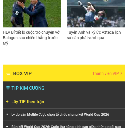
HLV Bỉ tiết lộ cuộc trò chuyện với
Tuyển Anh và ký ức Azteca lịch
Balogun sau chiến thắng trước
sử cần phải vượt qua
Mỹ
BOX VIP
Thành viên VIP
TIP KIM CƯƠNG
Lấy TIP theo trận
Lý do sân Metlife được chọn tổ chức chung kết World Cup 2026
Bán kết World Cup 2026: Cuộc thư hùng đỉnh cao giữa những ngôi sao