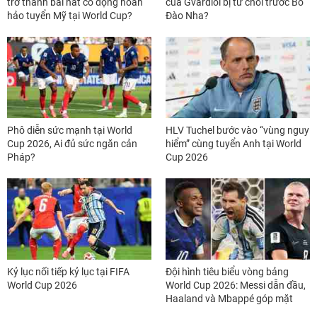
trở thành bài hát cổ động hoàn
của Gvardiol bị từ chối trước Bồ
hảo tuyển Mỹ tại World Cup?
Đào Nha?
Phô diễn sức mạnh tại World
HLV Tuchel bước vào “vùng nguy
Cup 2026, Ai đủ sức ngăn cản
hiểm” cùng tuyển Anh tại World
Pháp?
Cup 2026
Kỷ lục nối tiếp kỷ lục tại FIFA
Đội hình tiêu biểu vòng bảng
World Cup 2026
World Cup 2026: Messi dẫn đầu,
Haaland và Mbappé góp mặt