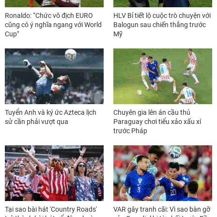
Ronaldo: “Chức vô địch EURO
HLV Bỉ tiết lộ cuộc trò chuyện với
cũng có ý nghĩa ngang với World
Balogun sau chiến thắng trước
Cup"
Mỹ
Tuyển Anh và ký ức Azteca lịch
Chuyên gia lên án cầu thủ
sử cần phải vượt qua
Paraguay chơi tiểu xảo xấu xí
trước Pháp
Tại sao bài hát 'Country Roads'
VAR gây tranh cãi: Vì sao bàn gỡ