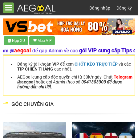
Đăng nhập
Đăng ký
Nạp XU
Mua VIP
aegoal
gói VIP cung cấp Tips chất lư
để gặp Admin về các
Đăng ký tài khoản
VIP
để xem
CHỐT KÈO TRỰC TIẾP
và các
TIP CHIẾN THẮNG
cao nhất.
AEGoal cung cấp độc quyền chỉ từ 30k/ngày. Chát
Telegram
@aegoal
hoặc gọi
Admin theo số
0941303303 để được
hướng dẫn chi tiết.
GÓC CHUYÊN GIA