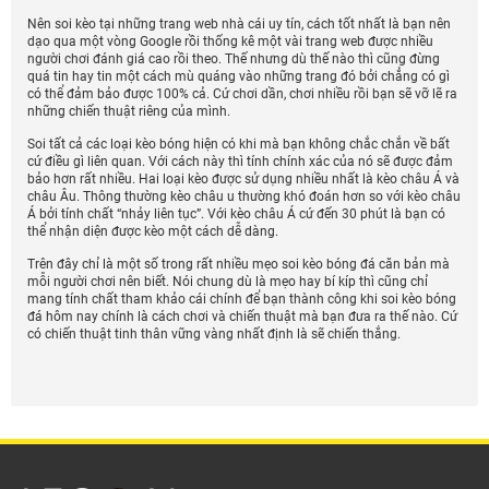
Nên soi kèo tại những trang web nhà cái uy tín, cách tốt nhất là bạn nên
dạo qua một vòng Google rồi thống kê một vài trang web được nhiều
người chơi đánh giá cao rồi theo. Thế nhưng dù thế nào thì cũng đừng
quá tin hay tin một cách mù quáng vào những trang đó bởi chẳng có gì
có thể đảm bảo được 100% cả. Cứ chơi dần, chơi nhiều rồi bạn sẽ vỡ lẽ ra
những chiến thuật riêng của mình.
Soi tất cả các loại kèo bóng hiện có khi mà bạn không chắc chắn về bất
cứ điều gì liên quan. Với cách này thì tính chính xác của nó sẽ được đảm
bảo hơn rất nhiều. Hai loại kèo được sử dụng nhiều nhất là kèo châu Á và
châu Âu. Thông thường kèo châu u thường khó đoán hơn so với kèo châu
Á bởi tính chất “nhảy liên tục”. Với kèo châu Á cứ đến 30 phút là bạn có
thể nhận diện được kèo một cách dễ dàng.
Trên đây chỉ là một số trong rất nhiều mẹo soi kèo bóng đá căn bản mà
mỗi người chơi nên biết. Nói chung dù là mẹo hay bí kíp thì cũng chỉ
mang tính chất tham khảo cái chính để bạn thành công khi soi kèo bóng
đá hôm nay chính là cách chơi và chiến thuật mà bạn đưa ra thế nào. Cứ
có chiến thuật tinh thân vững vàng nhất định là sẽ chiến thắng.