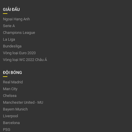
GIẢI ĐẤU
Ngoại Hạng Anh
Serie A
Champions League
La Liga
Bundesliga
Vòng loại Euro 2020
Vòng loại WC 2022 Châu Á
ĐỘI BÓNG
Real Madrid
Man City
Chelsea
Manchester United - MU
Bayern Munich
Liverpool
Barcelona
PSG