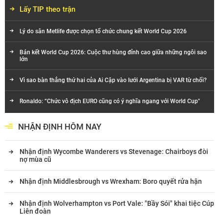
Lấy TIP theo trận
Lý do sân Metlife được chọn tổ chức chung kết World Cup 2026
Bán kết World Cup 2026: Cuộc thư hùng đỉnh cao giữa những ngôi sao
lớn
Vì sao bàn thắng thứ hai của Ai Cập vào lưới Argentina bị VAR từ chối?
Ronaldo: “Chức vô địch EURO cũng có ý nghĩa ngang với World Cup"
NHẬN ĐỊNH HÔM NAY
Nhận định Wycombe Wanderers vs Stevenage: Chairboys đòi
nợ mùa cũ
Nhận định Middlesbrough vs Wrexham: Boro quyết rửa hận
Nhận định Wolverhampton vs Port Vale: "Bầy Sói" khai tiệc Cúp
Liên đoàn