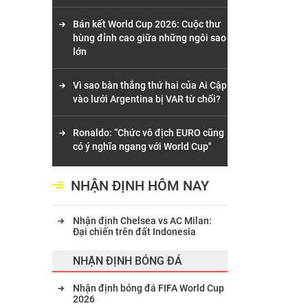
Bán kết World Cup 2026: Cuộc thư
hùng đỉnh cao giữa những ngôi sao
lớn
Vì sao bàn thắng thứ hai của Ai Cập
vào lưới Argentina bị VAR từ chối?
Ronaldo: “Chức vô địch EURO cũng
có ý nghĩa ngang với World Cup"
NHẬN ĐỊNH HÔM NAY
Nhận định Chelsea vs AC Milan:
Đại chiến trên đất Indonesia
NHẬN ĐỊNH BÓNG ĐÁ
Nhận định bóng đá FIFA World Cup
2026