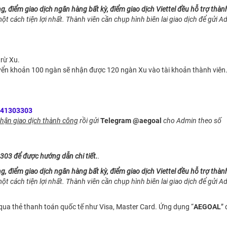
 điểm giao dịch ngân hàng bất kỳ, điểm giao dịch Viettel đều hỗ trợ thàn
t cách tiện lợi nhất. Thành viên cần chụp hình biên lai giao dịch để gửi A
trừ Xu.
uyển khoản 100 ngàn sẽ nhận được 120 ngàn Xu vào tài khoản thành viên
941303303
hận giao dịch thành công
rồi gửi
Telegram @aegoal
cho Admin theo số
03 để được hướng dẫn chi tiết.
.
 điểm giao dịch ngân hàng bất kỳ, điểm giao dịch Viettel đều hỗ trợ thàn
t cách tiện lợi nhất. Thành viên cần chụp hình biên lai giao dịch để gửi A
qua thẻ thanh toán quốc tế như Visa, Master Card. Ứng dụng “
AEGOAL
”