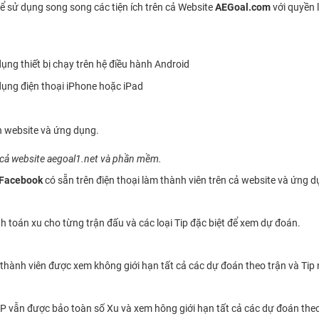
hể sử dụng song song các tiện ích trên cả Website
AEGoal.com
với quyền l
ng thiết bị chạy trên hệ điều hành Android
ụng điện thoại iPhone hoặc iPad
 website và ứng dụng.
 cả website aegoal1.net và phần mềm.
Facebook
có sẵn trên điện thoại làm thành viên trên cả website và ứng d
h toán xu cho từng trận đấu và các loại Tip đặc biệt để xem dự đoán.
, thành viên được xem không giới hạn tất cả các dự đoán theo trận và Tip
IP vẫn được bảo toàn số Xu và xem hông giới hạn tất cả các dự đoán the