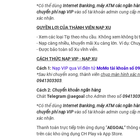
*
Có thể dùng
Internet Banking, máy ATM các ngân hàng,
chuyển phí nạp VIP
vào số tài khoản admin cung cấp mộ
xác nhận.
QUYỀN LỢI CỦA THÀNH VIÊN NẠP XU
- Xem các loại Tip theo nhu cầu. Không xem không bị 
- Nạp càng nhiều, khuyến mãi Xu càng lớn. Ví dụ: Ch
- Được bảo toàn số Xu vĩnh viễn.
CÁCH THỨC NẠP VIP - NẠP XU
Cách 1:
Nạp VIP qua Ví điện tử
MoMo tài khoản số 0
*Sau khi chuyển xong, thành viên
chụp màn hình xác n
0941303303
.
Cách 2:
Chuyển khoản ngân hàng
Chát
Telegram @aegoal
cho Admin theo số
09413033
*
Có thể dùng
Internet Banking, máy ATM các ngân hàng,
chuyển phí nạp VIP
vào số tài khoản admin cung cấp mộ
xác nhận.
Thanh toán trực tiếp trên ứng dụng “
AEGOAL
” thông 
trên các kho ứng dụng CH Play và App Store.