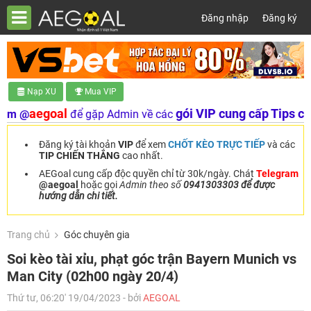
Đăng nhập
Đăng ký
Nạp XU
Mua VIP
aegoal
gói VIP cung cấp Tips chất l
@
để gặp Admin về các
Đăng ký tài khoản
VIP
để xem
CHỐT KÈO TRỰC TIẾP
và các
TIP CHIẾN THẮNG
cao nhất.
AEGoal cung cấp độc quyền chỉ từ 30k/ngày. Chát
Telegram
@aegoal
hoặc gọi
Admin theo số
0941303303 để được
hướng dẫn chi tiết.
Trang chủ
Góc chuyên gia
Soi kèo tài xỉu, phạt góc trận Bayern Munich vs
Man City (02h00 ngày 20/4)
Thứ tư, 06:20' 19/04/2023 - bởi
AEGOAL