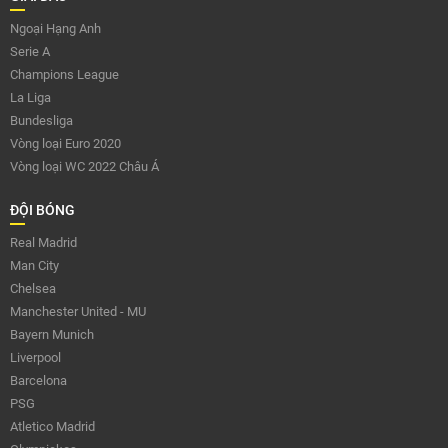
Ngoại Hạng Anh
Serie A
Champions League
La Liga
Bundesliga
Vòng loại Euro 2020
Vòng loại WC 2022 Châu Á
ĐỘI BÓNG
Real Madrid
Man City
Chelsea
Manchester United - MU
Bayern Munich
Liverpool
Barcelona
PSG
Atletico Madrid