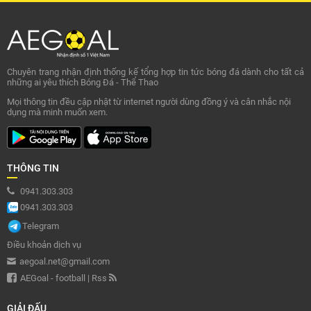
Chuyên trang nhận định thống kế tổng hợp tin tức bóng đá dành cho tất cả
những ai yêu thích Bóng Đá - Thể Thao
Mọi thông tin đều cập nhật từ internet người dùng đồng ý và cân nhắc nội
dụng mà minh muốn xem.
THÔNG TIN
0941.303.303
0941.303.303
Telegram
Điều khoản dịch vụ
aegoal.net@gmail.com
AEGoal - football
|
Rss
GIẢI ĐẤU