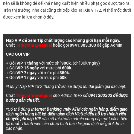
nên sẽ là không dễ để khả năng xuất hiện nhiều phạt góc được tạo ra.
Trên thị trường, nhà cái cũng chỉ xếp kèo Tài Xỉu 9 1/2, vì thế mốc dưới
được xem là lựa chọn ở đây.
Nạp VIP để xem Tip chất lượng cao không giới hạn mỗi ngày.
Chát
Telegram @aegoal
hoặc gọi
0941.303.303
để gặp Admin
CÁC GÓI VIP
+ Gói
VIP 1 tháng
với mức phí
900k.
(chỉ 30k/ngày)
+ Gói
VIP 15 ngày
với mức phí
600k.
+ Gói
VIP 7 ngày
với mức phí
350k.
+ Gói
VIP 1 ngày
với mức phí
50k.
*Lưu ý: Nạp VIP từ 2 tháng trở lên sẽ được ưu đãi giảm giá đặc biệt.
Chát
Telegram @aegoal
cho Admin theo số
0941303303 để được
hướng dẫn chi tiết.
*
Có thể dùng
Internet Banking, máy ATM các ngân hàng, điểm giao
dịch ngân hàng bất kỳ, điểm giao dịch Viettel đều hỗ trợ thành viên
chuyển phí nạp VIP
vào số tài khoản admin cung cấp một cách tiện
lợi nhất. Thành viên cần chụp hình biên lai giao dịch để gửi Admin
xác nhận.