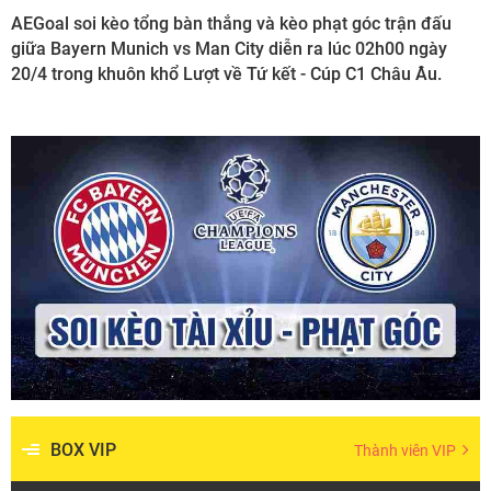
AEGoal soi kèo tổng bàn thắng và kèo phạt góc trận đấu
giữa Bayern Munich vs Man City diễn ra lúc 02h00 ngày
20/4 trong khuôn khổ Lượt về Tứ kết - Cúp C1 Châu Âu.
BOX VIP
Thành viên VIP