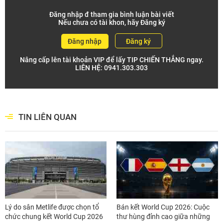
Đăng nhập đ tham gia bình luận bài viết
Nếu chưa có tài khon, hãy Đăng ký
Đăng nhập
Đăng ký
Nâng cấp lên tài khoản VIP để lấy TIP CHIẾN THẮNG ngay.
LIÊN HỆ:
0941.303.303
TIN LIÊN QUAN
Lý do sân Metlife được chọn tổ
Bán kết World Cup 2026: Cuộc
chức chung kết World Cup 2026
thư hùng đỉnh cao giữa những