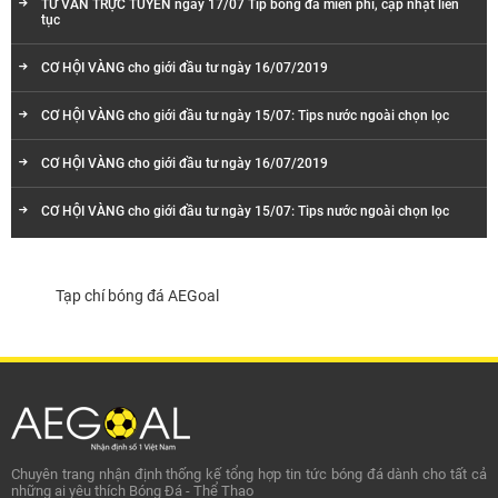
TƯ VẤN TRỰC TUYẾN ngày 17/07 Tip bóng đá miễn phí, cập nhật liên
tục
CƠ HỘI VÀNG cho giới đầu tư ngày 16/07/2019
CƠ HỘI VÀNG cho giới đầu tư ngày 15/07: Tips nước ngoài chọn lọc
CƠ HỘI VÀNG cho giới đầu tư ngày 16/07/2019
CƠ HỘI VÀNG cho giới đầu tư ngày 15/07: Tips nước ngoài chọn lọc
Tạp chí bóng đá AEGoal
Chuyên trang nhận định thống kế tổng hợp tin tức bóng đá dành cho tất cả
những ai yêu thích Bóng Đá - Thể Thao