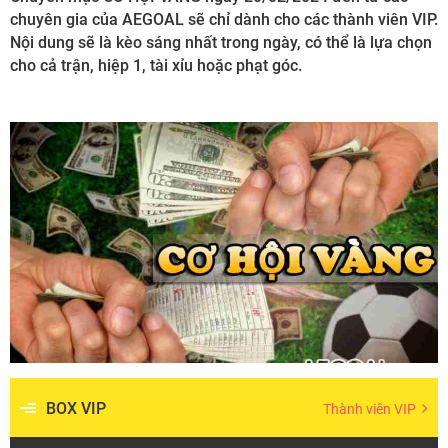
chuyên gia của AEGOAL sẽ chỉ dành cho các thành viên VIP.
Nội dung sẽ là kèo sáng nhất trong ngày, có thể là lựa chọn
cho cả trận, hiệp 1, tài xỉu hoặc phạt góc.
BOX VIP
Thành viên VIP