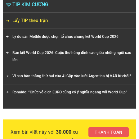
TIP KIM CƯƠNG
Lấy TIP theo trận
Lý do sân Metlife được chọn tổ chức chung kết World Cup 2026
Bán kết World Cup 2026: Cuộc thư hùng đỉnh cao giữa những ngôi sao
lớn
Vì sao bàn thắng thứ hai của Ai Cập vào lưới Argentina bị VAR từ chối?
Ronaldo: “Chức vô địch EURO cũng có ý nghĩa ngang với World Cup"
Xem bài viết này với
30.000
xu
THANH TOÁN