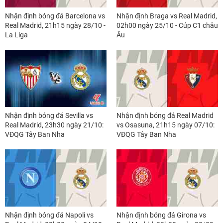
Nhận định bóng đá Barcelona vs
Nhận định Braga vs Real Madrid,
Real Madrid, 21h15 ngày 28/10 -
02h00 ngày 25/10 - Cúp C1 châu
La Liga
Âu
Nhận định bóng đá Sevilla vs
Nhận định bóng đá Real Madrid
Real Madrid, 23h30 ngày 21/10:
vs Osasuna, 21h15 ngày 07/10:
VĐQG Tây Ban Nha
VĐQG Tây Ban Nha
Nhận định bóng đá Napoli vs
Nhận định bóng đá Girona vs