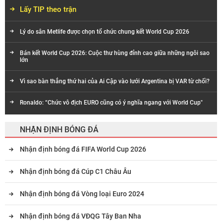
Lấy TIP theo trận
Lý do sân Metlife được chọn tổ chức chung kết World Cup 2026
Bán kết World Cup 2026: Cuộc thư hùng đỉnh cao giữa những ngôi sao
lớn
Vì sao bàn thắng thứ hai của Ai Cập vào lưới Argentina bị VAR từ chối?
Ronaldo: “Chức vô địch EURO cũng có ý nghĩa ngang với World Cup"
NHẬN ĐỊNH BÓNG ĐÁ
Nhận định bóng đá FIFA World Cup 2026
Nhận định bóng đá Cúp C1 Châu Âu
Nhận định bóng đá Vòng loại Euro 2024
Nhận định bóng đá VĐQG Tây Ban Nha