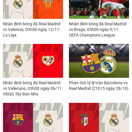
Nhận định bóng đá Real Madrid
Nhận định bóng đá Real Madrid
vs Valencia, 03h00 ngày 12/11 -
vs Braga, 03h00 ngày 9/11:
La Liga
UEFA Champions League
Nhận định bóng đá Real Madrid
Phân tích tỷ lệ trận Barcelona vs
vs Vallecano, 03h00 ngày 06/11:
Real Madrid (21h15 ngày 28/10)
VĐQG Tây Ban Nha