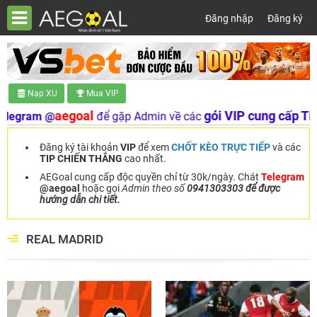
Đăng nhập
Đăng ký
Nạp XU
Mua VIP
aegoal
gói VIP cung cấp Tips 
egram @
để gặp Admin về các
Đăng ký tài khoản
VIP
để xem
CHỐT KÈO TRỰC TIẾP
và các
TIP CHIẾN THẮNG
cao nhất.
AEGoal cung cấp độc quyền chỉ từ 30k/ngày. Chát
Telegram
@aegoal
hoặc gọi
Admin theo số
0941303303 để được
hướng dẫn chi tiết.
REAL MADRID