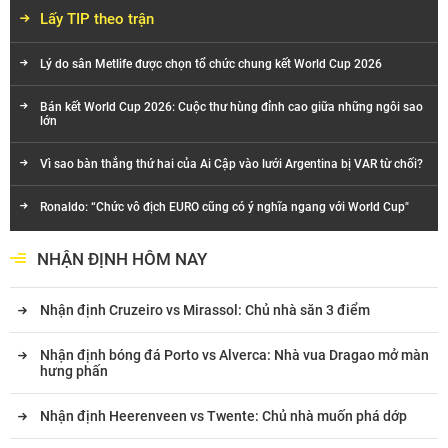
Lấy TIP theo trận
Lý do sân Metlife được chọn tổ chức chung kết World Cup 2026
Bán kết World Cup 2026: Cuộc thư hùng đỉnh cao giữa những ngôi sao
lớn
Vì sao bàn thắng thứ hai của Ai Cập vào lưới Argentina bị VAR từ chối?
Ronaldo: “Chức vô địch EURO cũng có ý nghĩa ngang với World Cup"
NHẬN ĐỊNH HÔM NAY
Nhận định Cruzeiro vs Mirassol: Chủ nhà săn 3 điểm
Nhận định bóng đá Porto vs Alverca: Nhà vua Dragao mở màn
hưng phấn
Nhận định Heerenveen vs Twente: Chủ nhà muốn phá dớp