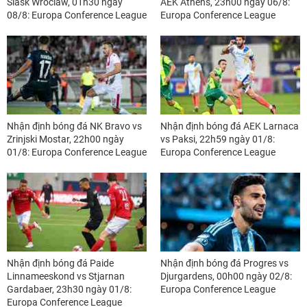
Slask Wroclaw, 01h30 ngày
AEK Athens, 23h00 ngày 06/8:
08/8: Europa Conference League
Europa Conference League
Nhận định bóng đá NK Bravo vs
Nhận định bóng đá AEK Larnaca
Zrinjski Mostar, 22h00 ngày
vs Paksi, 22h59 ngày 01/8:
01/8: Europa Conference League
Europa Conference League
Nhận định bóng đá Paide
Nhận định bóng đá Progres vs
Linnameeskond vs Stjarnan
Djurgardens, 00h00 ngày 02/8:
Gardabaer, 23h30 ngày 01/8:
Europa Conference League
Europa Conference League