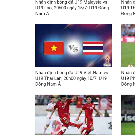
Nhận định bóng đá U19 Malaysia vs
Nhận đ
U19 Lào, 20h00 ngày 15/7: U19 Đông
U19 Th
Nam Á
Đông 
Nhận định bóng đá U19 Việt Nam vs
Nhận đ
U19 Thái Lan, 20h00 ngày 10/7: U19
U19 Ph
Đông Nam Á
Đông 