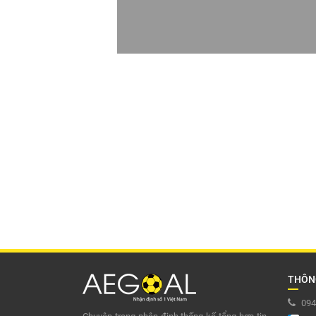
THÔN
094