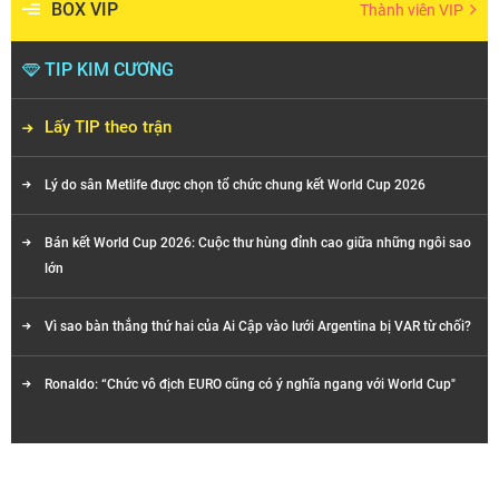
BOX VIP
Thành viên VIP
TIP KIM CƯƠNG
Lấy TIP theo trận
Lý do sân Metlife được chọn tổ chức chung kết World Cup 2026
Bán kết World Cup 2026: Cuộc thư hùng đỉnh cao giữa những ngôi sao
lớn
Vì sao bàn thắng thứ hai của Ai Cập vào lưới Argentina bị VAR từ chối?
Ronaldo: “Chức vô địch EURO cũng có ý nghĩa ngang với World Cup"