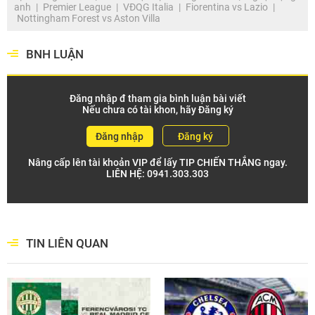
anh
|
Premier League
|
VĐQG Italia
|
Fiorentina vs Lazio
|
Nottingham Forest vs Aston Villa
BNH LUẬN
Đăng nhập đ tham gia bình luận bài viết
Nếu chưa có tài khon, hãy Đăng ký
Đăng nhập
Đăng ký
Nâng cấp lên tài khoản VIP để lấy TIP CHIẾN THẮNG ngay.
LIÊN HỆ:
0941.303.303
TIN LIÊN QUAN