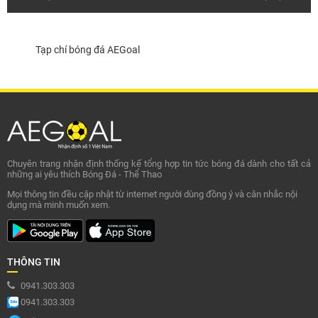
Tạp chí bóng đá AEGoal
Chuyên trang nhận định thống kế tổng hợp tin tức bóng đá dành cho tất cả
những ai yêu thích Bóng Đá - Thể Thao
Mọi thông tin đều cập nhật từ internet người dùng đồng ý và cân nhắc nội
dụng mà minh muốn xem.
THÔNG TIN
0941.303.303
0941.303.303