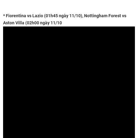
* Fiorentina vs Lazio (01h45 ngày 11/10), Nottingham Forest vs
Aston Villa (02h00 ngày 11/10