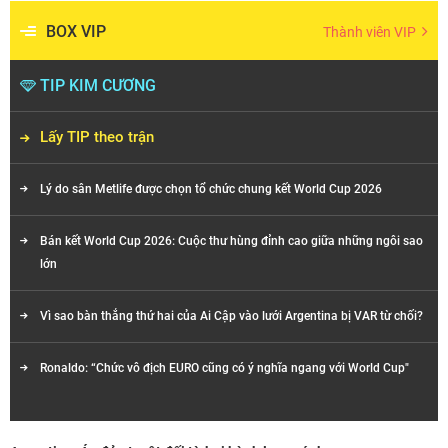
BOX VIP
Thành viên VIP
TIP KIM CƯƠNG
Lấy TIP theo trận
Lý do sân Metlife được chọn tổ chức chung kết World Cup 2026
Bán kết World Cup 2026: Cuộc thư hùng đỉnh cao giữa những ngôi sao
lớn
Vì sao bàn thắng thứ hai của Ai Cập vào lưới Argentina bị VAR từ chối?
Ronaldo: “Chức vô địch EURO cũng có ý nghĩa ngang với World Cup"