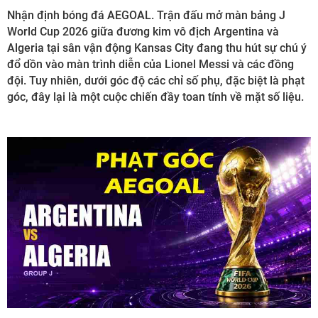
Nhận định bóng đá AEGOAL. Trận đấu mở màn bảng J
World Cup 2026 giữa đương kim vô địch Argentina và
Algeria tại sân vận động Kansas City đang thu hút sự chú ý
đổ dồn vào màn trình diễn của Lionel Messi và các đồng
đội. Tuy nhiên, dưới góc độ các chỉ số phụ, đặc biệt là phạt
góc, đây lại là một cuộc chiến đầy toan tính về mặt số liệu.