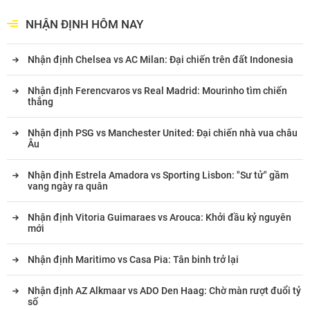
NHẬN ĐỊNH HÔM NAY
Nhận định Chelsea vs AC Milan: Đại chiến trên đất Indonesia
Nhận định Ferencvaros vs Real Madrid: Mourinho tìm chiến
thắng
Nhận định PSG vs Manchester United: Đại chiến nhà vua châu
Âu
Nhận định Estrela Amadora vs Sporting Lisbon: "Sư tử" gầm
vang ngày ra quân
Nhận định Vitoria Guimaraes vs Arouca: Khởi đầu kỷ nguyên
mới
Nhận định Maritimo vs Casa Pia: Tân binh trở lại
Nhận định AZ Alkmaar vs ADO Den Haag: Chờ màn rượt đuổi tỷ
số