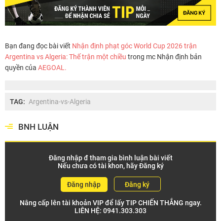
Bạn đang đọc bài viết
Nhận định phạt góc World Cup 2026 trận
Argentina vs Algeria: Thế trận một chiều
trong mc Nhận định bản
quyền của
AEGOAL.
TAG:
Argentina-vs-Algeria
BNH LUẬN
Đăng nhập đ tham gia bình luận bài viết
Nếu chưa có tài khon, hãy Đăng ký
Đăng nhập
Đăng ký
Nâng cấp lên tài khoản VIP để lấy TIP CHIẾN THẮNG ngay.
LIÊN HỆ:
0941.303.303