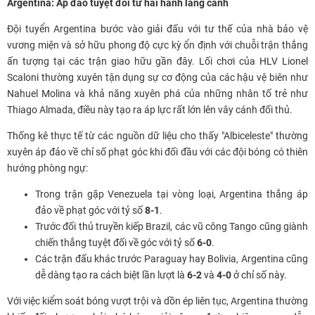
Argentina: Áp đảo tuyệt đối từ hai hành lang cánh
Đội tuyển Argentina bước vào giải đấu với tư thế của nhà bảo vệ
vương miện và sở hữu phong độ cực kỳ ổn định với chuỗi trận thắng
ấn tượng tại các trận giao hữu gần đây. Lối chơi của HLV Lionel
Scaloni thường xuyên tận dụng sự cơ động của các hậu vệ biên như
Nahuel Molina và khả năng xuyên phá của những nhân tố trẻ như
Thiago Almada, điều này tạo ra áp lực rất lớn lên vây cánh đối thủ.
Thống kê thực tế từ các nguồn dữ liệu cho thấy "Albiceleste" thường
xuyên áp đảo về chỉ số phạt góc khi đối đầu với các đội bóng có thiên
hướng phòng ngự:
Trong trận gặp Venezuela tại vòng loại, Argentina thắng áp
đảo về phạt góc với tỷ số
8-1
.
Trước đối thủ truyền kiếp Brazil, các vũ công Tango cũng giành
chiến thắng tuyệt đối về góc với tỷ số
6-0
.
Các trận đấu khác trước Paraguay hay Bolivia, Argentina cũng
dễ dàng tạo ra cách biệt lần lượt là
6-2
và
4-0
ở chỉ số này.
Với việc kiểm soát bóng vượt trội và dồn ép liên tục, Argentina thường