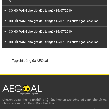
tục
CƠ HỘI VÀNG cho giới đầu tư ngày 16/07/2019
CƠ HỘI VÀNG cho giới đầu tư ngày 15/07: Tips nước ngoài chọn lọc
CƠ HỘI VÀNG cho giới đầu tư ngày 16/07/2019
CƠ HỘI VÀNG cho giới đầu tư ngày 15/07: Tips nước ngoài chọn lọc
Tạp chí bóng đá AEGoal
Chuyên trang nhận định thống kế tổng hợp tin tức bóng đá dành cho tất cả
những ai yêu thích Bóng Đá - Thể Thao