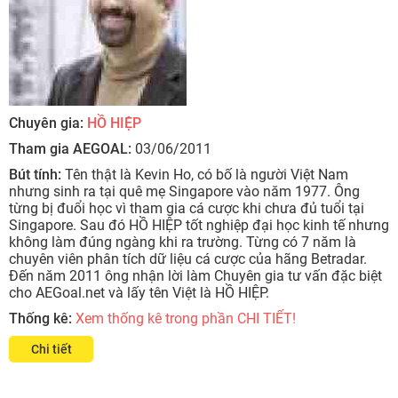
Chuyên gia:
HỒ HIỆP
Tham gia AEGOAL:
03/06/2011
Bút tính:
Tên thật là Kevin Ho, có bố là người Việt Nam
nhưng sinh ra tại quê mẹ Singapore vào năm 1977. Ông
từng bị đuổi học vì tham gia cá cược khi chưa đủ tuổi tại
Singapore. Sau đó HỒ HIỆP tốt nghiệp đại học kinh tế nhưng
không làm đúng ngàng khi ra trường. Từng có 7 năm là
chuyên viên phân tích dữ liệu cá cược của hãng Betradar.
Đến năm 2011 ông nhận lời làm Chuyên gia tư vấn đặc biệt
cho AEGoal.net và lấy tên Việt là HỒ HIỆP.
Thống kê:
Xem thống kê trong phần CHI TIẾT!
Chi tiết