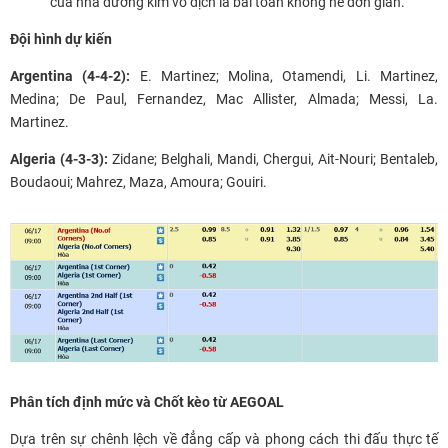
của nhà đương kim vô địch là bài toán không hề đơn giản.
Đội hình dự kiến
Argentina (4-4-2):
E. Martinez; Molina, Otamendi, Li. Martinez,
Medina; De Paul, Fernandez, Mac Allister, Almada; Messi, La.
Martinez.
Algeria (4-3-3):
Zidane; Belghali, Mandi, Chergui, Ait-Nouri; Bentaleb,
Boudaoui; Mahrez, Maza, Amoura; Gouiri.
Phân tích định mức và Chốt kèo từ AEGOAL
Dựa trên sự chênh lệch về đẳng cấp và phong cách thi đấu thực tế