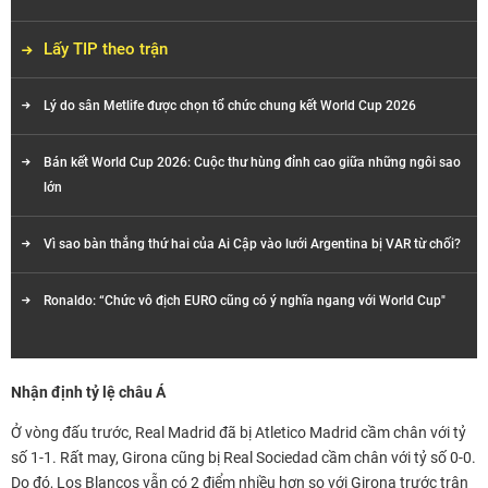
Lấy TIP theo trận
Lý do sân Metlife được chọn tổ chức chung kết World Cup 2026
Bán kết World Cup 2026: Cuộc thư hùng đỉnh cao giữa những ngôi sao
lớn
Vì sao bàn thắng thứ hai của Ai Cập vào lưới Argentina bị VAR từ chối?
Ronaldo: “Chức vô địch EURO cũng có ý nghĩa ngang với World Cup"
Nhận định tỷ lệ châu Á
Ở vòng đấu trước, Real Madrid đã bị Atletico Madrid cầm chân với tỷ
số 1-1. Rất may, Girona cũng bị Real Sociedad cầm chân với tỷ số 0-0.
Do đó, Los Blancos vẫn có 2 điểm nhiều hơn so với Girona trước trận