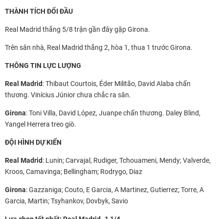
THÀNH TÍCH ĐỐI ĐẦU
Real Madrid thắng 5/8 trận gần đây gặp Girona.
Trên sân nhà, Real Madrid thắng 2, hòa 1, thua 1 trước Girona.
THÔNG TIN LỰC LƯỢNG
Real Madrid
: Thibaut Courtois, Éder Militão, David Alaba chấn
thương. Vinícius Júnior chưa chắc ra sân.
Girona
: Toni Villa, David López, Juanpe chấn thương. Daley Blind,
Yangel Herrera treo giò.
ĐỘI HÌNH DỰ KIẾN
Real Madrid
: Lunin; Carvajal, Rudiger, Tchouameni, Mendy; Valverde,
Kroos, Camavinga; Bellingham; Rodrygo, Diaz
Girona
: Gazzaniga; Couto, E Garcia, A Martinez, Gutierrez; Torre, A
Garcia, Martin; Tsyhankov, Dovbyk, Savio