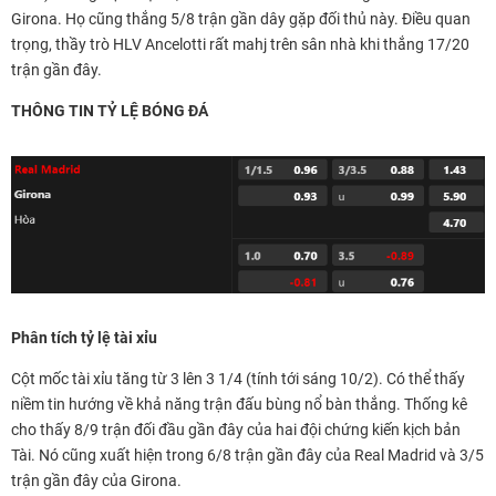
Girona. Họ cũng thắng 5/8 trận gần dây gặp đối thủ này. Điều quan
trọng, thầy trò HLV Ancelotti rất mahj trên sân nhà khi thắng 17/20
trận gần đây.
THÔNG TIN TỶ LỆ BÓNG ĐÁ
Phân tích tỷ lệ tài xỉu
Cột mốc tài xỉu tăng từ 3 lên 3 1/4 (tính tới sáng 10/2). Có thể thấy
niềm tin hướng về khả năng trận đấu bùng nổ bàn thắng. Thống kê
cho thấy 8/9 trận đối đầu gần đây của hai đội chứng kiến kịch bản
Tài. Nó cũng xuất hiện trong 6/8 trận gần đây của Real Madrid và 3/5
trận gần đây của Girona.