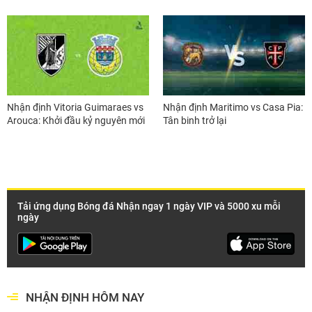
Nhận định Vitoria Guimaraes vs
Nhận định Maritimo vs Casa Pia:
Arouca: Khởi đầu kỷ nguyên mới
Tân binh trở lại
Tải ứng dụng Bóng đá Nhận ngay 1 ngày VIP và 5000 xu mỗi
ngày
NHẬN ĐỊNH HÔM NAY