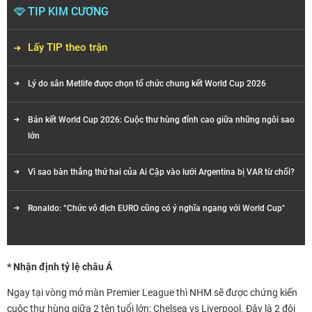
TIP KIM CƯƠNG
Lấy TIP theo trận
Lý do sân Metlife được chọn tổ chức chung kết World Cup 2026
Bán kết World Cup 2026: Cuộc thư hùng đỉnh cao giữa những ngôi sao
lớn
Vì sao bàn thắng thứ hai của Ai Cập vào lưới Argentina bị VAR từ chối?
Ronaldo: “Chức vô địch EURO cũng có ý nghĩa ngang với World Cup"
* Nhận định tỷ lệ châu Á
Ngay tại vòng mở màn Premier League thì NHM sẽ được chứng kiến
cuộc thư hùng giữa 2 tên tuổi lớn: Chelsea vs Liverpool. Đây là 2 đội