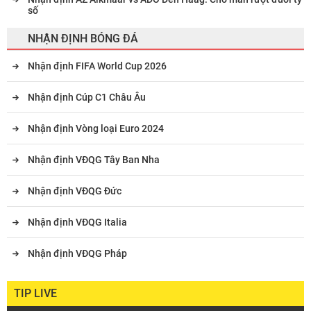
số
NHẬN ĐỊNH BÓNG ĐÁ
Nhận định FIFA World Cup 2026
Nhận định Cúp C1 Châu Âu
Nhận định Vòng loại Euro 2024
Nhận định VĐQG Tây Ban Nha
Nhận định VĐQG Đức
Nhận định VĐQG Italia
Nhận định VĐQG Pháp
TIP LIVE