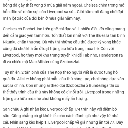
bóng đã gây thất vọng ở mùa giải năm ngoái. Chelsea chìm trong mớ
hỗn độn về nhân sự, còn Liverpool sa sút. Giới hâm mộ đang chờ đợi
màn lột xác của đôi bên ở mùa giải năm nay.
Chelsea có Pochettino trên ghế chỉ đạo và ít nhiều điều đó cũng mang
đến cảm giác yên tâm hơn. Tổn thất lớn nhất với The Blues là tân binh
Nkunku chấn thương. Dù vậy thì những cầu thủ được kỳ vọng khác
cũng đã chơi khá ổn ở loạt trận giao hữu trong mùa hè. Còn với
Liverpool, họ thay mới khu trung tuyến khi để Fabinho, Henderson ra
đi và chiêu mộ Mac Allister cùng Szoboszlai.
Tuy nhiên, 2 tân binh của The Kop theo người viết là được tung hô
quá đà. Allister không phải mẫu cầu thủ sáng tạo, chơi bóng dựa vào
sức là chính. Còn những ai theo dõi Szoboszlai ở Bundesliga thì có
thể thấy trình cầu thủ này không có gì nổi trội. Liverpool trong những
trận giao hữu mùa hè chơi không mấy ấn tượng.
Sàn châu Á ghi nhận kèo Liverpool chấp 1/4 trận này với điểm bỏ
sâu. Cũng chẳng có gì khó hiểu cho cách đánh giá như vậy từ nhà
cái. Nhìn sang kèo hiệp 1, Liverpool chấp về giá nhưng ăn tới 77. Đây