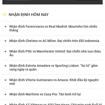
NHẬN ĐỊNH HÔM NAY
Nhận định Ferencvaros vs Real Madrid: Mourinho tìm chiến
thắng
Nhận định Chelsea vs AC Milan: Đại chiến trên đất Indonesia
Nhận định PSG vs Manchester United: Đại chiến nhà vua châu
Âu
Nhận định Estrela Amadora vs Sporting Lisbon: "Sư tử" gầm
vang ngày ra quân
Nhận định Vitoria Guimaraes vs Arouca: Khởi đầu kỷ nguyên
mới
Nhận định Maritimo vs Casa Pia: Tân binh trở lại
Nhận định AZ Alkmaar vs ADO Den Haag: Chờ màn rượt đuổi tỷ