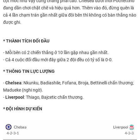
cột mốc như vậy cũng chẳng phải cao. Chelsea dưới thời Pochettino
đang dần chơi chặt chẽ và hiệu quả hơn. Thêm vào đó, đừng quên là
cả 4 lần chạm trán gần nhất giữa đôi bên thì không có bàn thắng nào
được ghi.
* THÀNH TÍCH ĐỐI ĐẦU
- Mỗi bên có 2 chiến thắng ở 10 lần gặp nhau gần nhất.
- Cả 4 cuộc đối đầu mới đây giữa 2 đội đều có tỷ số là 0-0.
* THÔNG TIN LỰC LƯỢNG
-
Chelsea
: Nkunku, Badiashile, Fofana, Broja, Bettinelli chấn thương;
Madueke (nghi ngờ).
-
Liverpool
: Thiago, Bajcetic chấn thương.
* ĐỘI HÌNH DỰ KIẾN