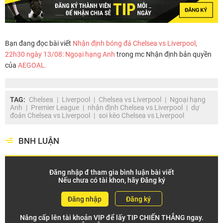
Bạn đang đọc bài viết
Nhận định bóng đá Chelsea vs Liverpool,
22h30 ngày 13/08: Ngoại hạng Anh
trong mc Nhận định bản quyền
của
AEGOAL.
TAG:
Chelsea
|
Liverpool
|
Chelsea vs Liverpool
|
Ngoại hạng
Anh
|
Premier League
|
nhận định Chelsea vs Liverpool
|
dự
đoán Chelsea vs Liverpool
|
soi kèo Chelsea vs Liverpool
BNH LUẬN
Đăng nhập đ tham gia bình luận bài viết
Nếu chưa có tài khon, hãy Đăng ký
Đăng nhập
Đăng ký
Nâng cấp lên tài khoản VIP để lấy TIP CHIẾN THẮNG ngay.