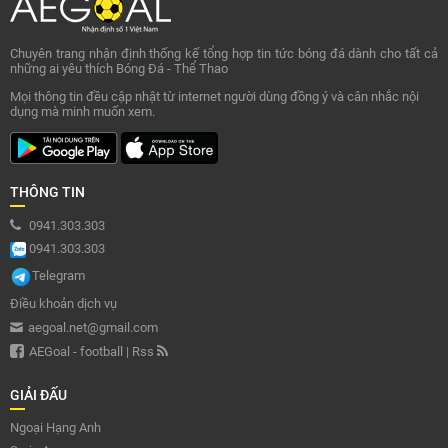
Chuyên trang nhận định thống kế tổng hợp tin tức bóng đá dành cho tất cả
những ai yêu thích Bóng Đá - Thể Thao
Mọi thông tin đều cập nhật từ internet người dùng đồng ý và cân nhắc nội
dụng mà minh muốn xem.
THÔNG TIN
0941.303.303
0941.303.303
Telegram
Điều khoản dịch vụ
aegoal.net@gmail.com
AEGoal - football
|
Rss
GIẢI ĐẤU
Ngoại Hạng Anh