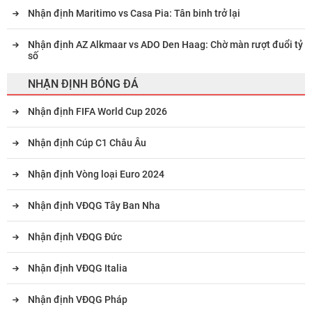
Nhận định Maritimo vs Casa Pia: Tân binh trở lại
Nhận định AZ Alkmaar vs ADO Den Haag: Chờ màn rượt đuổi tỷ
số
NHẬN ĐỊNH BÓNG ĐÁ
Nhận định FIFA World Cup 2026
Nhận định Cúp C1 Châu Âu
Nhận định Vòng loại Euro 2024
Nhận định VĐQG Tây Ban Nha
Nhận định VĐQG Đức
Nhận định VĐQG Italia
Nhận định VĐQG Pháp