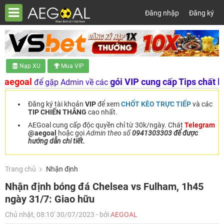
Đăng nhập
Đăng ký
Nạp XU
Mua VIP
oal
gói VIP cung cấp Tips chất lượng 
để gặp Admin về các
Đăng ký tài khoản
VIP
để xem
CHỐT KÈO TRỰC TIẾP
và các
TIP CHIẾN THẮNG
cao nhất.
AEGoal cung cấp độc quyền chỉ từ 30k/ngày. Chát
Telegram
@aegoal
hoặc gọi
Admin theo số
0941303303 để được
hướng dẫn chi tiết.
Trang chủ
Nhận định
Nhận định bóng đá Chelsea vs Fulham, 1h45
ngày 31/7: Giao hữu
Chủ nhật, 08:10' 30/07/2023 - bởi
AEGOAL