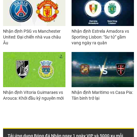
Nhận định PSG vs Manchester
Nhận định Estrela Amadora vs
United: Đại chiến nhà vua châu
Sporting Lisbon: "Sư tử" gầm
Âu
vang ngày ra quân
Nhận định Vitoria Guimaraes vs
Nhận định Maritimo vs Casa Pia:
Arouca: Khởi đầu kỷ nguyên mới
Tân binh trở lại
Tải ứng dụng Bóng đá Nhận ngay 1 ngày VIP và 5000 xu mỗi