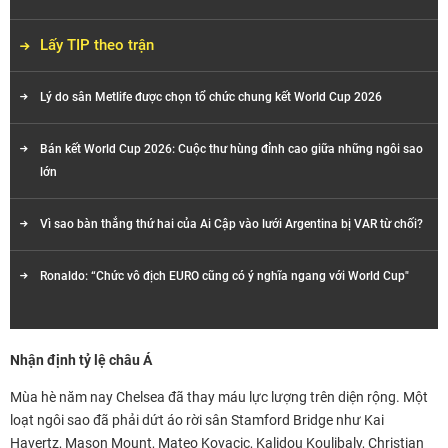
Lấy TIP theo trận
Lý do sân Metlife được chọn tổ chức chung kết World Cup 2026
Bán kết World Cup 2026: Cuộc thư hùng đỉnh cao giữa những ngôi sao
lớn
Vì sao bàn thắng thứ hai của Ai Cập vào lưới Argentina bị VAR từ chối?
Ronaldo: “Chức vô địch EURO cũng có ý nghĩa ngang với World Cup"
Nhận định tỷ lệ châu Á
Mùa hè năm nay Chelsea đã thay máu lực lượng trên diện rộng. Một
loạt ngôi sao đã phải dứt áo rời sân Stamford Bridge như Kai
Havertz, Mason Mount, Mateo Kovacic, Kalidou Koulibaly, Christian