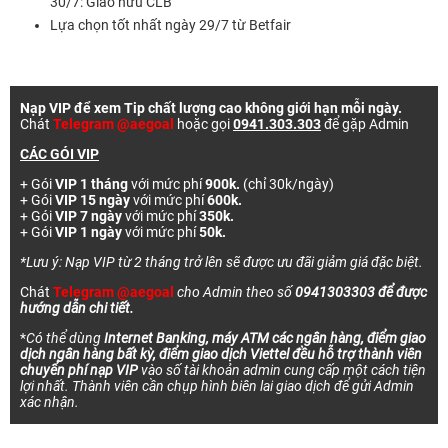
30/7: Giao hữu CLB
Lựa chọn tốt nhất ngày 29/7 từ Betfair
Nạp VIP để xem Tip chất lượng cao không giới hạn mỗi ngày.
Chát
Telegram @aegoal
hoặc gọi
0941.303.303
để gặp Admin
CÁC GÓI VIP
+ Gói
VIP 1 tháng
với mức phí
900k.
(chỉ 30k/ngày)
+ Gói
VIP 15 ngày
với mức phí
600k.
+ Gói
VIP 7 ngày
với mức phí
350k.
+ Gói
VIP 1 ngày
với mức phí
50k.
*Lưu ý: Nạp VIP từ 2 tháng trở lên sẽ được ưu đãi giảm giá đặc biệt.
Chát
Telegram @aegoal
cho Admin theo số
0941303303 để được
hướng dẫn chi tiết.
*
Có thể dùng
Internet Banking, máy ATM các ngân hàng, điểm giao
dịch ngân hàng bất kỳ, điểm giao dịch Viettel đều hỗ trợ thành viên
chuyển phí nạp VIP
vào số tài khoản admin cung cấp một cách tiện
lợi nhất. Thành viên cần chụp hình biên lai giao dịch để gửi Admin
xác nhận.