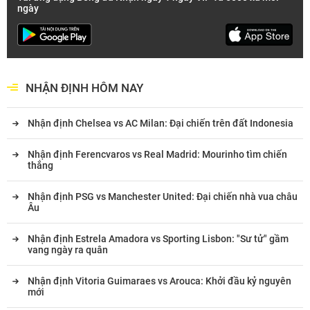
ngày
NHẬN ĐỊNH HÔM NAY
Nhận định Chelsea vs AC Milan: Đại chiến trên đất Indonesia
Nhận định Ferencvaros vs Real Madrid: Mourinho tìm chiến
thắng
Nhận định PSG vs Manchester United: Đại chiến nhà vua châu
Âu
Nhận định Estrela Amadora vs Sporting Lisbon: "Sư tử" gầm
vang ngày ra quân
Nhận định Vitoria Guimaraes vs Arouca: Khởi đầu kỷ nguyên
mới